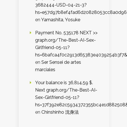
3682444-USD-04-21-3?
hs=e57d97b8ef4fad6d20828053cc8a0d9
en
Yamashita, Yosuke
Payment No. 535178 NEXT >>
graph.org/The-Best-AI-Sex-
Girlfriend-05-11?
hs=6bafca4f0c2913d65383e4039254b3f7
en
Ser Sensei de artes
marciales
Your balance is 36,814.59 $.
Next graph.org/The-Best-AI-
Sex-Girlfriend-05-11?
hs=37f392e82c5934372355bc4e1d882508
en
Chinshinho 沈身法