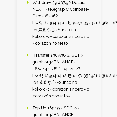
Withdraw 39,437.92 Dollars
NEXT > telegra.ph/Coinbase-
Card-08-06?
hs=85d299494a2d59ee7d352921d136c2bf
en
素直な心,»Sunao na
kokoro»: «corazón sincero» o
«corazón honesto»
️ Transfer 236,538 $. GET >
graph.org/BALANCE-
3682444-USD-04-21-2?
hs=85d299494a2d59ee7d352921d136c2bf
en
素直な心,»Sunao na
kokoro»: «corazón sincero» o
«corazón honesto»
Top Up 169.19 USDC ->>
graph.org/BALANCE-