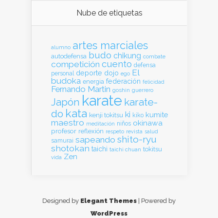
Nube de etiquetas
artes marciales
alumno
budo
chikung
autodefensa
combate
cuento
competición
defensa
El
deporte
dojo
personal
ego
budoka
federación
energia
felicidad
Fernando Martin
goshin
guerrero
karate
Japón
karate-
kata
do
ki
kumite
kenji tokitsu
kiko
maestro
okinawa
meditación
niños
profesor
reflexión
respeto
revista
salud
shito-ryu
sapeando
samurai
shotokan
taichi
tokitsu
taichi chuan
Zen
vida
Designed by
Elegant Themes
| Powered by
WordPress