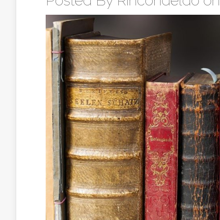
Posted By
Rincondeldo
on 