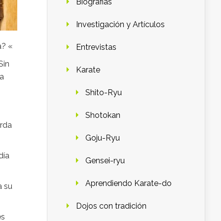
Biografias
Investigación y Artículos
a? «
Entrevistas
Sin
Karate
ía
Shito-Ryu
Shotokan
urda
Goju-Ryu
día
Gensei-ryu
Aprendiendo Karate-do
a su
Dojos con tradición
es