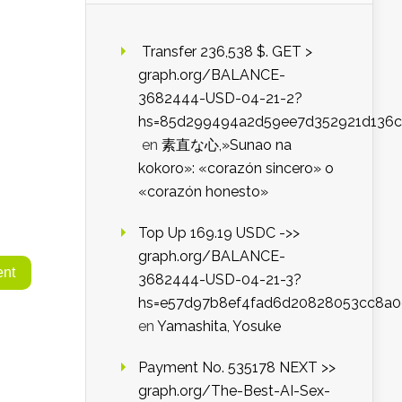
️ Transfer 236,538 $. GET >
graph.org/BALANCE-
3682444-USD-04-21-2?
hs=85d299494a2d59ee7d352921d136c
en
素直な心,»Sunao na
kokoro»: «corazón sincero» o
«corazón honesto»
Top Up 169.19 USDC ->>
graph.org/BALANCE-
3682444-USD-04-21-3?
hs=e57d97b8ef4fad6d20828053cc8a
en
Yamashita, Yosuke
Payment No. 535178 NEXT >>
graph.org/The-Best-AI-Sex-