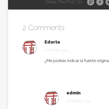
Share This Post On
2 Comments
Edorta
17 ENERO, 2021
¿Me podrías indicar la fuente origin
admin
20 ENERO, 2021