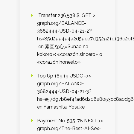
️ Transfer 236,538 $. GET >
graph.org/BALANCE-
3682444-USD-04-21-2?
hs=85d299494a2d59ee7d352921d136c2bf
en
素直な心,»Sunao na
kokoro»: «corazón sincero» o
«corazón honesto»
Top Up 169.19 USDC ->>
graph.org/BALANCE-
3682444-USD-04-21-3?
hs=e57d97b8ef4fad6d20828053cc8a0d9
en
Yamashita, Yosuke
Payment No. 535178 NEXT >>
graph.org/The-Best-AI-Sex-