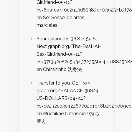
Girlfriend-05-11?
hs=6bafca4f0c2913d65383e4039254b3f7
en
Ser Sensei de artes
marciales
Your balance is 36,814.59 $.
Next graph.org/The-Best-AI-
Sex-Girlfriend-05-11?
hs=37f392e82c5934372355bc4e1d882508
en
Chinshinho 沈身法
Transfer to you. GET >>>
graph.org/BALANCE-36824-
US-DOLLARS-04-24?
hs=ce232ce3e42267702d1c48b2b24d09cc
en
Muchikae (Transición)持ち
替え