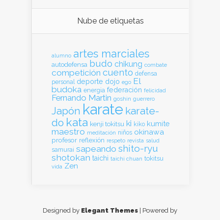
Nube de etiquetas
artes marciales
alumno
budo
chikung
autodefensa
combate
cuento
competición
defensa
El
deporte
dojo
personal
ego
budoka
federación
energia
felicidad
Fernando Martin
goshin
guerrero
karate
Japón
karate-
kata
do
ki
kumite
kenji tokitsu
kiko
maestro
okinawa
meditación
niños
profesor
reflexión
respeto
revista
salud
shito-ryu
sapeando
samurai
shotokan
taichi
tokitsu
taichi chuan
Zen
vida
Designed by
Elegant Themes
| Powered by