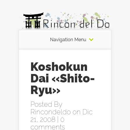
Navigation Menu
Koshokun
Dai «Shito-
Ryu»
Posted By
Rincondeldo
on Dic
21, 2008 |
0
comments