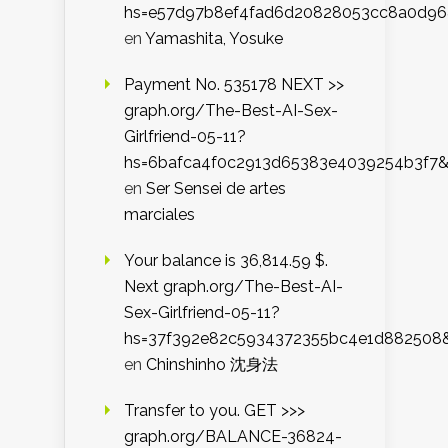
hs=e57d97b8ef4fad6d20828053cc8a0d9
en
Yamashita, Yosuke
Payment No. 535178 NEXT >>
graph.org/The-Best-AI-Sex-
Girlfriend-05-11?
hs=6bafca4f0c2913d65383e4039254b3f7
en
Ser Sensei de artes
marciales
Your balance is 36,814.59 $.
Next graph.org/The-Best-AI-
Sex-Girlfriend-05-11?
hs=37f392e82c5934372355bc4e1d882508
en
Chinshinho 沈身法
Transfer to you. GET >>>
graph.org/BALANCE-36824-