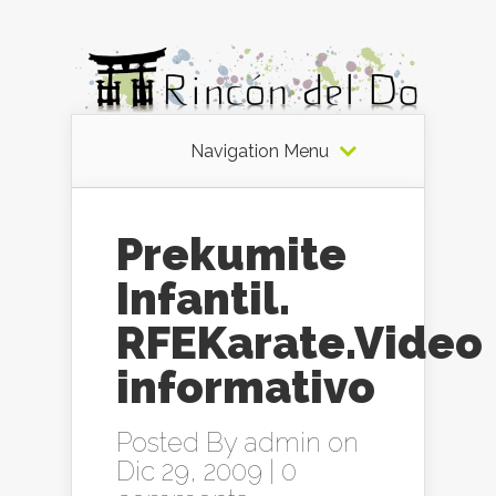
Navigation Menu
Prekumite
Infantil.
RFEKarate.Video
informativo
Posted By
admin
on
Dic 29, 2009 |
0