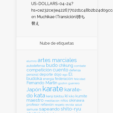
US-DOLLARS-04-24?
hs=ce232ce3e42267702d1c48b2b24d09cc
en
Muchikae (Transición)持ち
替え
Nube de etiquetas
artes marciales
alumno
budo
chikung
autodefensa
combate
cuento
competición
defensa
El
deporte
dojo
personal
ego
budoka
federación
energia
felicidad
Fernando Martin
goshin
guerrero
karate
Japón
karate-
kata
do
ki
kumite
kenji tokitsu
kiko
maestro
okinawa
meditación
niños
profesor
reflexión
respeto
revista
salud
shito-ryu
sapeando
samurai