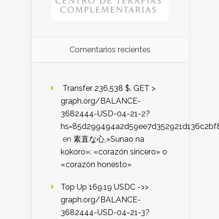
Comentarios recientes
️ Transfer 236,538 $. GET >
graph.org/BALANCE-
3682444-USD-04-21-2?
hs=85d299494a2d59ee7d352921d136c2bf
en
素直な心,»Sunao na
kokoro»: «corazón sincero» o
«corazón honesto»
Top Up 169.19 USDC ->>
graph.org/BALANCE-
3682444-USD-04-21-3?