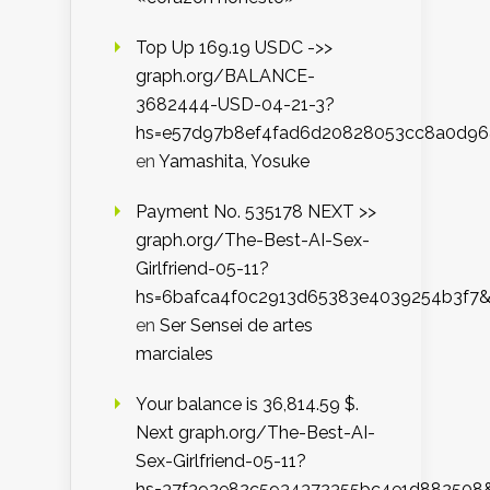
Top Up 169.19 USDC ->>
graph.org/BALANCE-
3682444-USD-04-21-3?
hs=e57d97b8ef4fad6d20828053cc8a0d9
en
Yamashita, Yosuke
Payment No. 535178 NEXT >>
graph.org/The-Best-AI-Sex-
Girlfriend-05-11?
hs=6bafca4f0c2913d65383e4039254b3f7
en
Ser Sensei de artes
marciales
Your balance is 36,814.59 $.
Next graph.org/The-Best-AI-
Sex-Girlfriend-05-11?
hs=37f392e82c5934372355bc4e1d882508