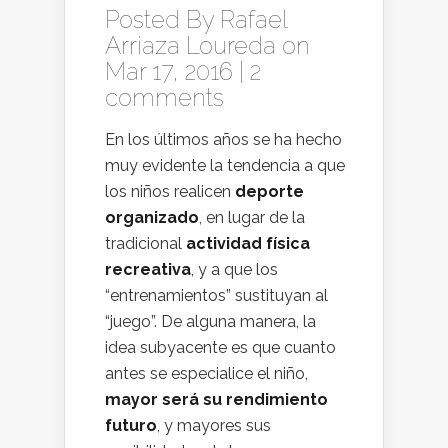
Posted By
Rafael
Arriaza Loureda
on
Mar 17, 2016 |
2
comments
En los últimos años se ha hecho
muy evidente la tendencia a que
los niños realicen
deporte
organizado
, en lugar de la
tradicional
actividad física
recreativa
, y a que los
“entrenamientos” sustituyan al
“juego”. De alguna manera, la
idea subyacente es que cuanto
antes se especialice el niño,
mayor será su rendimiento
futuro
, y mayores sus