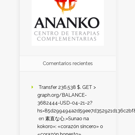
Comentarios recientes
️ Transfer 236,538 $. GET >
graph.org/BALANCE-
3682444-USD-04-21-2?
hs=85d299494a2d59ee7d352921d136c2bf
en
素直な心,»Sunao na
kokoro»: «corazón sincero» o
«corazón honesto»