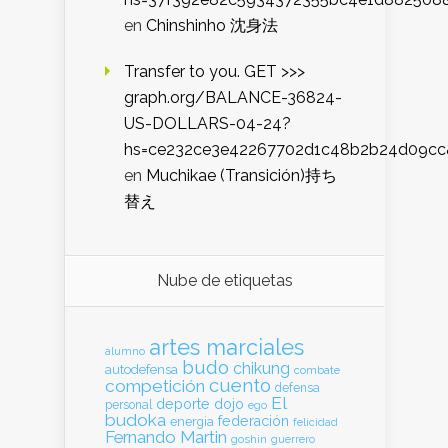
en
Chinshinho 沈身法
Transfer to you. GET >>>
graph.org/BALANCE-36824-
US-DOLLARS-04-24?
hs=ce232ce3e42267702d1c48b2b24d09cc
en
Muchikae (Transición)持ち
替え
Nube de etiquetas
artes marciales
alumno
budo
chikung
autodefensa
combate
cuento
competición
defensa
El
deporte
dojo
personal
ego
budoka
federación
energia
felicidad
Fernando Martin
goshin
guerrero