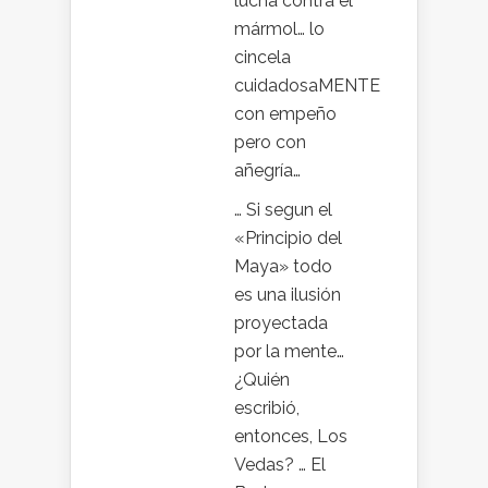
lucha contra el
mármol… lo
cincela
cuidadosaMENTE
con empeño
pero con
añegría…
… Si segun el
«Principio del
Maya» todo
es una ilusión
proyectada
por la mente…
¿Quién
escribió,
entonces, Los
Vedas? … El