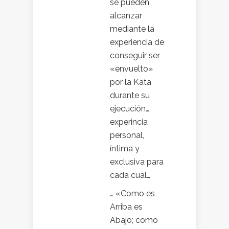
se pueden
alcanzar
mediante la
experiencia de
conseguir ser
«envuelto»
por la Kata
durante su
ejecución…
experincia
personal,
íntima y
exclusiva para
cada cual…
… «Como es
Arriba es
Abajo; como