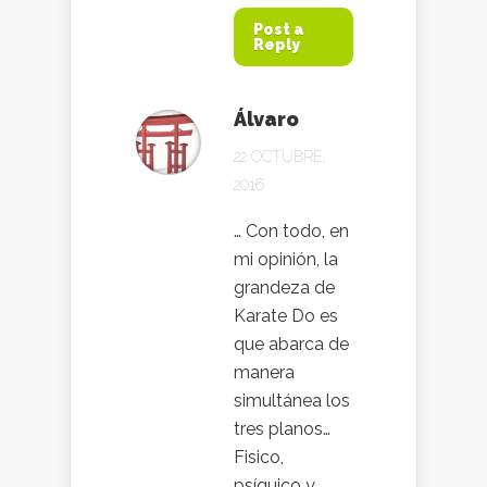
Post a
Reply
Álvaro
22 OCTUBRE,
2016
… Con todo, en
mi opinión, la
grandeza de
Karate Do es
que abarca de
manera
simultánea los
tres planos…
Fisico,
psíquico y