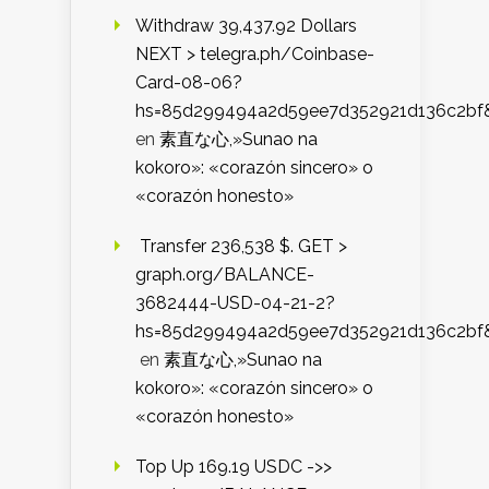
Withdraw 39,437.92 Dollars
NEXT > telegra.ph/Coinbase-
Card-08-06?
hs=85d299494a2d59ee7d352921d136c2bf
en
素直な心,»Sunao na
kokoro»: «corazón sincero» o
«corazón honesto»
️ Transfer 236,538 $. GET >
graph.org/BALANCE-
3682444-USD-04-21-2?
hs=85d299494a2d59ee7d352921d136c2bf
en
素直な心,»Sunao na
kokoro»: «corazón sincero» o
«corazón honesto»
Top Up 169.19 USDC ->>