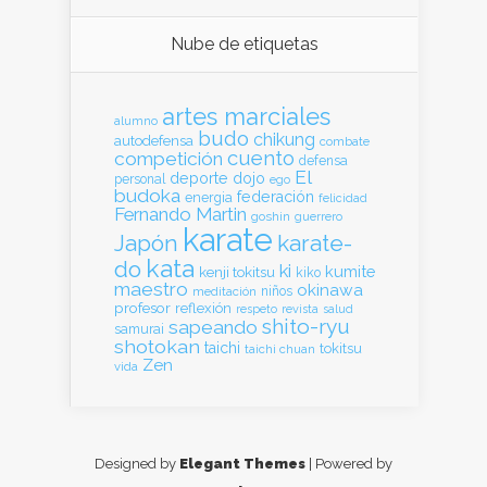
Nube de etiquetas
artes marciales
alumno
budo
chikung
autodefensa
combate
cuento
competición
defensa
El
deporte
dojo
personal
ego
budoka
federación
energia
felicidad
Fernando Martin
goshin
guerrero
karate
Japón
karate-
kata
do
ki
kumite
kenji tokitsu
kiko
maestro
okinawa
meditación
niños
profesor
reflexión
respeto
revista
salud
shito-ryu
sapeando
samurai
shotokan
taichi
tokitsu
taichi chuan
Zen
vida
Designed by
Elegant Themes
| Powered by