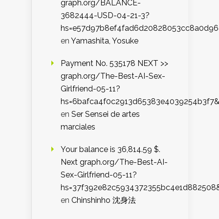
graph.org/BALANCE-
3682444-USD-04-21-3?
hs=e57d97b8ef4fad6d20828053cc8a0d9
en
Yamashita, Yosuke
Payment No. 535178 NEXT >>
graph.org/The-Best-AI-Sex-
Girlfriend-05-11?
hs=6bafca4f0c2913d65383e4039254b3f7
en
Ser Sensei de artes
marciales
Your balance is 36,814.59 $.
Next graph.org/The-Best-AI-
Sex-Girlfriend-05-11?
hs=37f392e82c5934372355bc4e1d882508
en
Chinshinho 沈身法