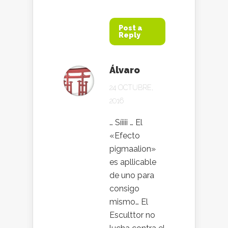
Post a
Reply
Álvaro
24 OCTUBRE,
2016
… Síiiii … El
«Efecto
pigmaalion»
es apllicable
de uno para
consigo
mismo… El
Esculttor no