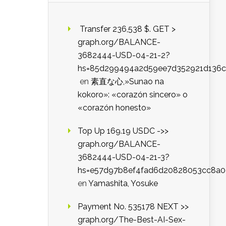
️ Transfer 236,538 $. GET >
graph.org/BALANCE-
3682444-USD-04-21-2?
hs=85d299494a2d59ee7d352921d136c
en
素直な心,»Sunao na
kokoro»: «corazón sincero» o
«corazón honesto»
Top Up 169.19 USDC ->>
graph.org/BALANCE-
3682444-USD-04-21-3?
hs=e57d97b8ef4fad6d20828053cc8a
en
Yamashita, Yosuke
Payment No. 535178 NEXT >>
graph.org/The-Best-AI-Sex-