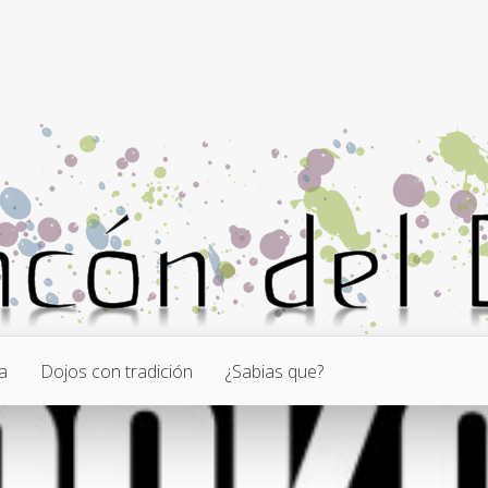
a
Dojos con tradición
¿Sabias que?