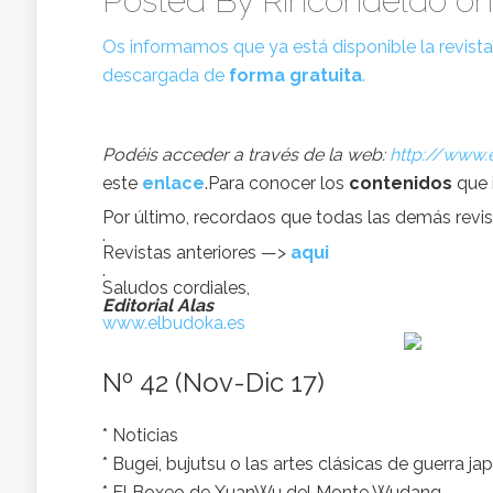
Posted By
Rincondeldo
on
Os informamos que ya está disponible la revist
descargada de
forma gratuita
.
Podéis acceder a través de la web:
http://www.
este
enlace
.Para conocer los
contenidos
que 
Por último, recordaos que todas las demás revis
.
Revistas anteriores —>
aqui
.
Saludos cordiales,
Editorial Alas
www.elbudoka.es
Nº 42 (Nov-Dic 17)
* Noticias
* Bugei, bujutsu o las artes clásicas de guerra j
* El Boxeo de XuanWu del Monte Wudang