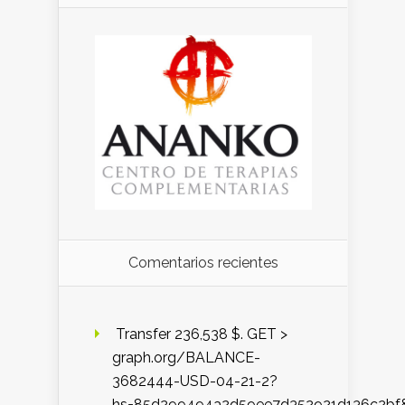
Comentarios recientes
️ Transfer 236,538 $. GET >
graph.org/BALANCE-
3682444-USD-04-21-2?
hs=85d299494a2d59ee7d352921d136c2bf