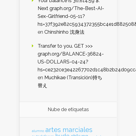
Your balance is 36,814.59 $.
Next graph.org/The-Best-AI-
Sex-Girlfriend-05-11?
hs=37f392e82c5934372355bc4e1d882508
en
Chinshinho 沈身法
Transfer to you. GET >>>
graph.org/BALANCE-36824-
US-DOLLARS-04-24?
hs=ce232ce3e42267702d1c48b2b24d09cc
en
Muchikae (Transición)持ち
替え
Nube de etiquetas
artes marciales
alumno
budo