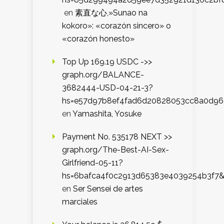
en
素直な心,»Sunao na
kokoro»: «corazón sincero» o
«corazón honesto»
Top Up 169.19 USDC ->>
graph.org/BALANCE-
3682444-USD-04-21-3?
hs=e57d97b8ef4fad6d20828053cc8a0d9
en
Yamashita, Yosuke
Payment No. 535178 NEXT >>
graph.org/The-Best-AI-Sex-
Girlfriend-05-11?
hs=6bafca4f0c2913d65383e4039254b3f7
en
Ser Sensei de artes
marciales