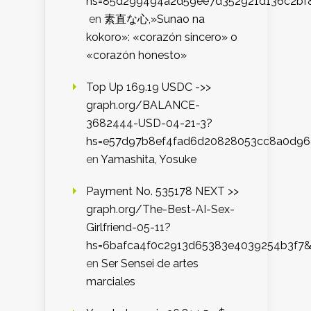
hs=85d299494a2d59ee7d352921d136c2bf
en
素直な心,»Sunao na
kokoro»: «corazón sincero» o
«corazón honesto»
Top Up 169.19 USDC ->>
graph.org/BALANCE-
3682444-USD-04-21-3?
hs=e57d97b8ef4fad6d20828053cc8a0d9
en
Yamashita, Yosuke
Payment No. 535178 NEXT >>
graph.org/The-Best-AI-Sex-
Girlfriend-05-11?
hs=6bafca4f0c2913d65383e4039254b3f7
en
Ser Sensei de artes
marciales