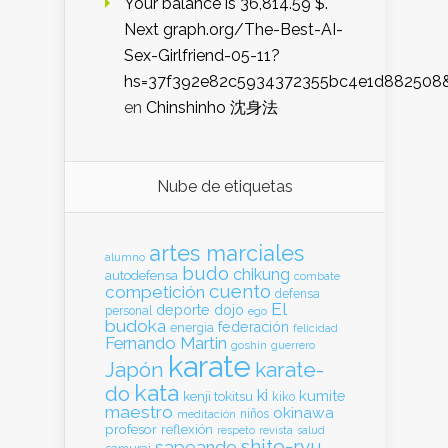
Your balance is 36,814.59 $.
Next graph.org/The-Best-AI-
Sex-Girlfriend-05-11?
hs=37f392e82c5934372355bc4e1d882508
en
Chinshinho 沈身法
Nube de etiquetas
artes marciales
alumno
budo
chikung
autodefensa
combate
cuento
competición
defensa
El
deporte
dojo
personal
ego
budoka
federación
energia
felicidad
Fernando Martin
goshin
guerrero
karate
Japón
karate-
kata
do
ki
kumite
kenji tokitsu
kiko
maestro
okinawa
meditación
niños
profesor
reflexión
respeto
revista
salud
shito-ryu
sapeando