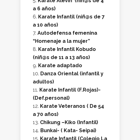
Karate Alevín (niñ@s de 4
a 6 años)
Karate Infantil (niñ@s de 7
a 10 años)
Autodefensa femenina
“Homenaje a la mujer”
Karate Infantil Kobudo
(niñ@s de 11 a 13 años)
Karate adaptado
Danza Oriental (infantil y
adultos)
Karate Infantil (F.Rojas)-
(Def.personal)
Karate Veteranos ( De 54
a 70 años)
Chikung –Kiko (Infantil)
Bunkai- ( Kata- Seipai)
Karate Infantil (Colegio La