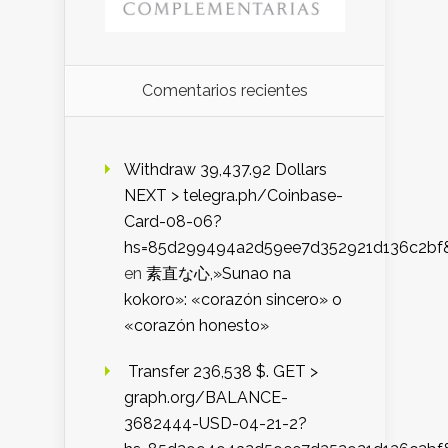
Comentarios recientes
Withdraw 39,437.92 Dollars
NEXT > telegra.ph/Coinbase-
Card-08-06?
hs=85d299494a2d59ee7d352921d136c2bf
en
素直な心,»Sunao na
kokoro»: «corazón sincero» o
«corazón honesto»
️ Transfer 236,538 $. GET >
graph.org/BALANCE-
3682444-USD-04-21-2?