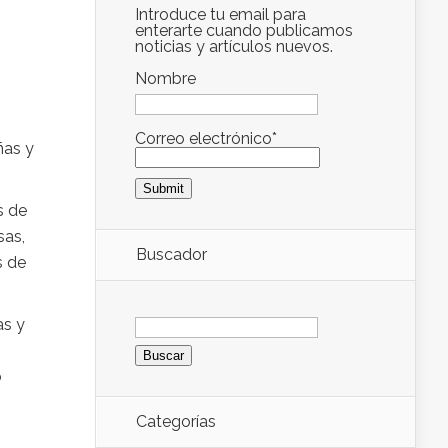
Introduce tu email para
enterarte cuando publicamos
noticias y artículos nuevos.
Nombre
Correo electrónico*
ñas y
s de
sas,
Buscador
s de
Buscar:
as y
o
Categorías