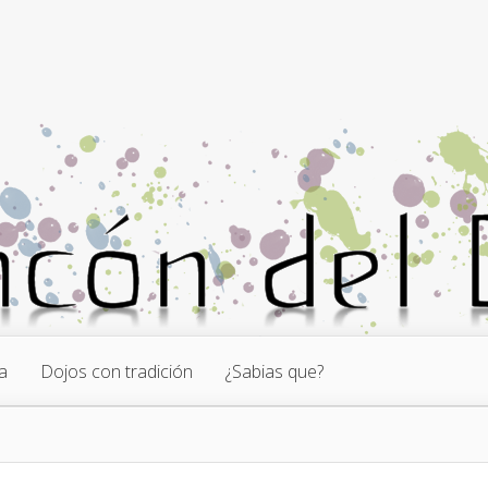
a
Dojos con tradición
¿Sabias que?
o