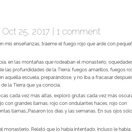
Oct 25, 2017 |
1 comment
ar en mis enseñanzas, tráeme el fuego rojo que arde con peque
: había, en las montañas que rodeaban el monasterio, oquedade
 las profundidades de la Tierra: fuegos amarillos, fuegos ro
 aquélla escuela, preparándose, y no iba a fracasar despué
 de la Tierra que ya conocía.
ocas cada vez más altas, exploró grutas cada vez más oscur
jo con grandes llamas, rojo con ondulantes haces, rojo con
entas llamas…Pasaron los días y las semanas. En sus ojos sól
al monasterio. Relató que lo había intentado, incluso le había