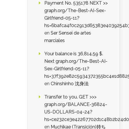
Payment No. 535178 NEXT >>
graph.org/The-Best-AI-Sex-
Girlfriend-05-11?
hs=6bafca4f0c2913d65383e4039254b
en
Ser Sensei de artes
marciales
Your balance is 36,814.59 $.
Next graph.org/The-Best-AI-
Sex-Girlfriend-05-11?
hs=37f392e82c5934372355bc4e1d882
en
Chinshinho 沈身法
Transfer to you. GET >>>
graph.org/BALANCE-36824-
US-DOLLARS-04-24?
hs=ce232ce3e42267702d1c48b2b24d
en
Muchikae (Transición)持ち