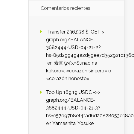
Comentarios recientes
️ Transfer 236,538 $. GET >
graph.org/BALANCE-
3682444-USD-04-21-2?
hs=85d299494a2d59ee7d352921d136c
en
素直な心,»Sunao na
kokoro»: «corazón sincero» o
«corazón honesto»
Top Up 169.19 USDC ->>
graph.org/BALANCE-
3682444-USD-04-21-3?
hs=e57d97b8ef4fad6d20828053cc8a
en
Yamashita, Yosuke