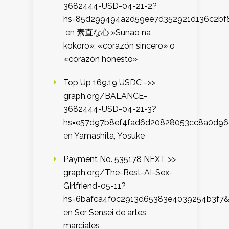
3682444-USD-04-21-2?
hs=85d299494a2d59ee7d352921d136c2bf
en
素直な心,»Sunao na
kokoro»: «corazón sincero» o
«corazón honesto»
Top Up 169.19 USDC ->>
graph.org/BALANCE-
3682444-USD-04-21-3?
hs=e57d97b8ef4fad6d20828053cc8a0d9
en
Yamashita, Yosuke
Payment No. 535178 NEXT >>
graph.org/The-Best-AI-Sex-
Girlfriend-05-11?
hs=6bafca4f0c2913d65383e4039254b3f7
en
Ser Sensei de artes
marciales