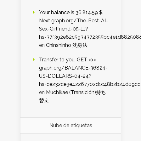
Your balance is 36,814.59 $.
Next graph.org/The-Best-AI-
Sex-Girlfriend-05-11?
hs=37f392e82c5934372355bc4e1d882508
en
Chinshinho 沈身法
Transfer to you. GET >>>
graph.org/BALANCE-36824-
US-DOLLARS-04-24?
hs=ce232ce3e42267702d1c48b2b24d09cc
en
Muchikae (Transición)持ち
替え
Nube de etiquetas