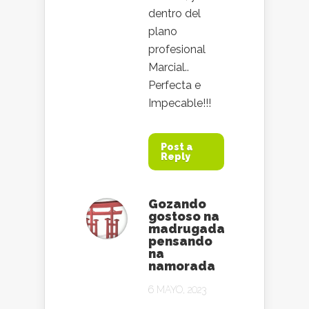
dentro del
plano
profesional
Marcial..
Perfecta e
Impecable!!!
Post a
Reply
Gozando
gostoso na
madrugada
pensando
na
namorada
6 MAYO, 2023