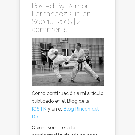
Posted By
Ramon
Fernandez-Cid
on
Sep 10, 2018 |
2
comments
Como continuación a mi artículo
publicado en el Blog de la
IOSTK
y en el
Blog Rincón del
Do
.
Quiero someter a la