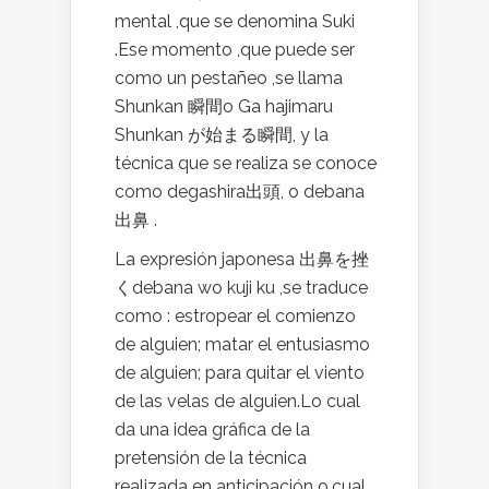
mental ,que se denomina Suki
.Ese momento ,que puede ser
como un pestañeo ,se llama
Shunkan 瞬間o Ga hajimaru
Shunkan が始まる瞬間, y la
técnica que se realiza se conoce
como degashira出頭, o debana
出鼻 .
La expresión japonesa 出鼻を挫
くdebana wo kuji ku ,se traduce
como : estropear el comienzo
de alguien; matar el entusiasmo
de alguien; para quitar el viento
de las velas de alguien.Lo cual
da una idea gráfica de la
pretensión de la técnica
realizada en anticipación o,cual