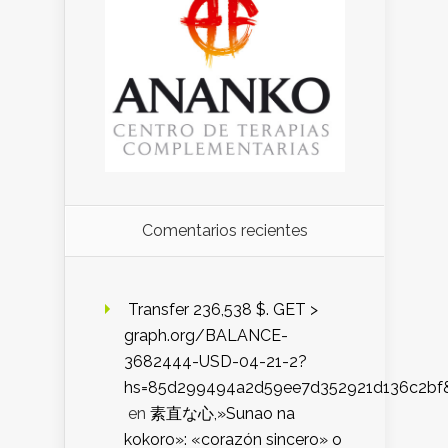
Comentarios recientes
️ Transfer 236,538 $. GET >
graph.org/BALANCE-
3682444-USD-04-21-2?
hs=85d299494a2d59ee7d352921d136c2bf
en
素直な心,»Sunao na
kokoro»: «corazón sincero» o