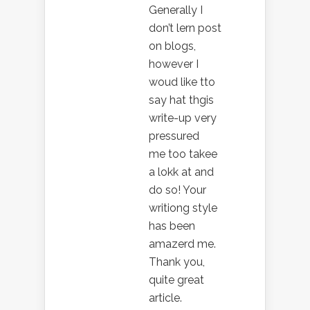
Generally I
don’t lern post
on blogs,
however I
woud like tto
say hat thgis
write-up very
pressured
me too takee
a lokk at and
do so! Your
writiong style
has been
amazerd me.
Thank you,
quite great
article.