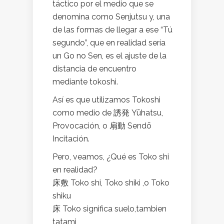
táctico por el medio que se
denomina como Senjutsu y, una
de las formas de llegar a ese “Tú
segundo”, que en realidad sería
un Go no Sen, es el ajuste de la
distancia de encuentro
mediante tokoshi.
Así es que utilizamos Tokoshi
como medio de 誘発 Yūhatsu,
Provocación, o 扇動 Sendō
Incitación.
Pero, veamos, ¿Qué es Toko shi
en realidad?
床敷 Toko shi, Toko shiki ,o Toko
shiku
床 Toko significa suelo,tambien
tatami