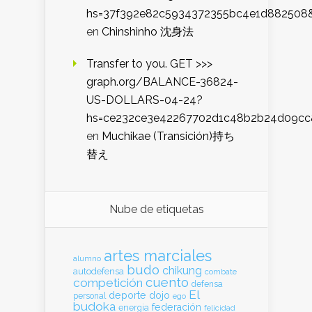
hs=37f392e82c5934372355bc4e1d882508
en
Chinshinho 沈身法
Transfer to you. GET >>>
graph.org/BALANCE-36824-
US-DOLLARS-04-24?
hs=ce232ce3e42267702d1c48b2b24d09cc
en
Muchikae (Transición)持ち
替え
Nube de etiquetas
artes marciales
alumno
budo
chikung
autodefensa
combate
cuento
competición
defensa
El
deporte
dojo
personal
ego
budoka
federación
energia
felicidad