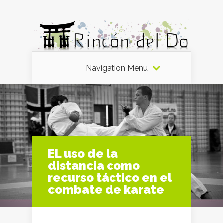
Navigation Menu
EL uso de la
distancia como
recurso táctico en el
combate de karate