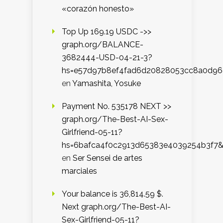
«corazón honesto»
Top Up 169.19 USDC ->>
graph.org/BALANCE-
3682444-USD-04-21-3?
hs=e57d97b8ef4fad6d20828053cc8a0d9
en
Yamashita, Yosuke
Payment No. 535178 NEXT >>
graph.org/The-Best-AI-Sex-
Girlfriend-05-11?
hs=6bafca4f0c2913d65383e4039254b3f7
en
Ser Sensei de artes
marciales
Your balance is 36,814.59 $.
Next graph.org/The-Best-AI-
Sex-Girlfriend-05-11?