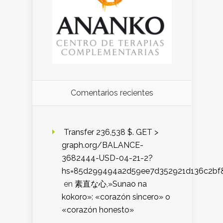
Comentarios recientes
️ Transfer 236,538 $. GET >
graph.org/BALANCE-
3682444-USD-04-21-2?
hs=85d299494a2d59ee7d352921d136c2bf
en
素直な心,»Sunao na
kokoro»: «corazón sincero» o
«corazón honesto»