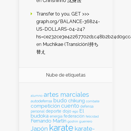
en
Chinshinho 沈身法
Transfer to you. GET >>>
graph.org/BALANCE-36824-
US-DOLLARS-04-24?
hs=ce232ce3e42267702d1c48b2b24d09cc
en
Muchikae (Transición)持ち
替え
Nube de etiquetas
artes marciales
alumno
budo
chikung
autodefensa
combate
cuento
competición
defensa
El
deporte
dojo
personal
ego
budoka
federación
energia
felicidad
Fernando Martin
goshin
guerrero
karate
Japón
karate-