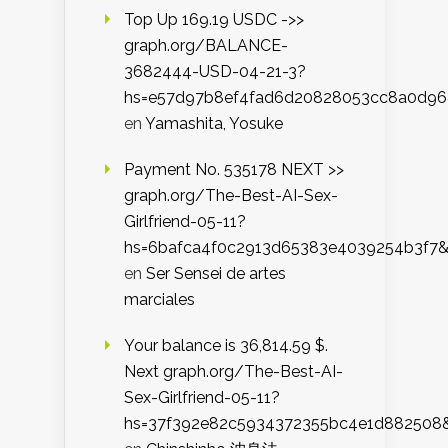
Top Up 169.19 USDC ->>
graph.org/BALANCE-
3682444-USD-04-21-3?
hs=e57d97b8ef4fad6d20828053cc8a0d9
en
Yamashita, Yosuke
Payment No. 535178 NEXT >>
graph.org/The-Best-AI-Sex-
Girlfriend-05-11?
hs=6bafca4f0c2913d65383e4039254b3f7
en
Ser Sensei de artes
marciales
Your balance is 36,814.59 $.
Next graph.org/The-Best-AI-
Sex-Girlfriend-05-11?
hs=37f392e82c5934372355bc4e1d882508