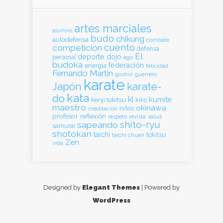
artes marciales
alumno
budo
chikung
autodefensa
combate
cuento
competición
defensa
El
deporte
dojo
personal
ego
budoka
federación
energia
felicidad
Fernando Martin
goshin
guerrero
karate
Japón
karate-
kata
do
ki
kumite
kenji tokitsu
kiko
maestro
okinawa
meditación
niños
profesor
reflexión
respeto
revista
salud
shito-ryu
sapeando
samurai
shotokan
taichi
tokitsu
taichi chuan
Zen
vida
Designed by
Elegant Themes
| Powered by
WordPress