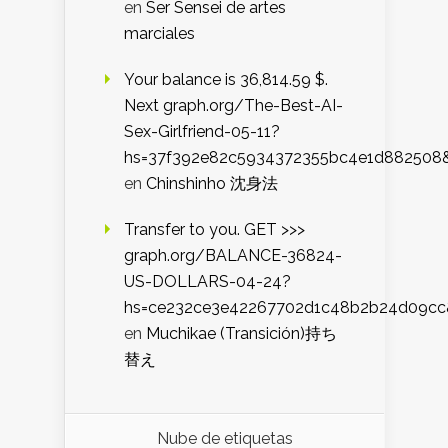
en
Ser Sensei de artes
marciales
Your balance is 36,814.59 $.
Next graph.org/The-Best-AI-
Sex-Girlfriend-05-11?
hs=37f392e82c5934372355bc4e1d882508
en
Chinshinho 沈身法
Transfer to you. GET >>>
graph.org/BALANCE-36824-
US-DOLLARS-04-24?
hs=ce232ce3e42267702d1c48b2b24d09cc
en
Muchikae (Transición)持ち
替え
Nube de etiquetas