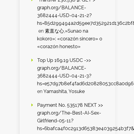
graph.org/BALANCE-
3682444-USD-04-21-2?
hs=85d299494a2d59ee7d352921d136c2bf
en
素直な心,»Sunao na
kokoro»: «corazón sincero» o
«corazón honesto»
Top Up 169.19 USDC ->>
graph.org/BALANCE-
3682444-USD-04-21-3?
hs=e57d97b8ef4fad6d20828053cc8a0d9
en
Yamashita, Yosuke
Payment No. 535178 NEXT >>
graph.org/The-Best-AI-Sex-
Girlfriend-05-11?
hs=6bafca4f0c2913d65383e4039254b3f7