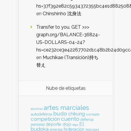
hs=37f392e82c5934372355bc4e1d882508
en
Chinshinho 沈身法
Transfer to you. GET >>>
graph.org/BALANCE-36824-
US-DOLLARS-04-24?
hs=ce232ce3e42267702d1c48b2b24d09cc
en
Muchikae (Transición)持ち
替え
Nube de etiquetas
artes marciales
alumno
budo
chikung
autodefensa
combate
cuento
competición
defensa
El
deporte
dojo
personal
ego
budoka
federación
energia
felicidad