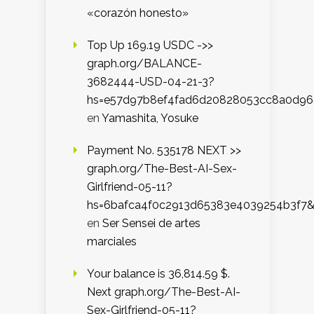
«corazón honesto»
Top Up 169.19 USDC ->>
graph.org/BALANCE-
3682444-USD-04-21-3?
hs=e57d97b8ef4fad6d20828053cc8a0d9
en
Yamashita, Yosuke
Payment No. 535178 NEXT >>
graph.org/The-Best-AI-Sex-
Girlfriend-05-11?
hs=6bafca4f0c2913d65383e4039254b3f7
en
Ser Sensei de artes
marciales
Your balance is 36,814.59 $.
Next graph.org/The-Best-AI-
Sex-Girlfriend-05-11?