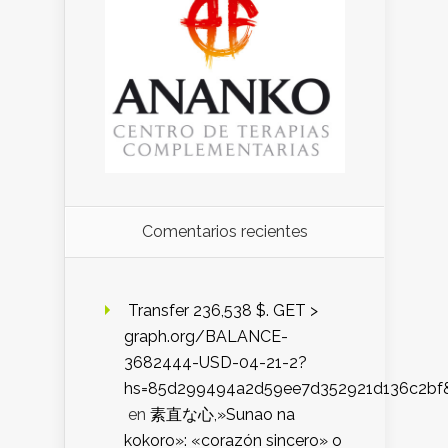
Comentarios recientes
️ Transfer 236,538 $. GET >
graph.org/BALANCE-
3682444-USD-04-21-2?
hs=85d299494a2d59ee7d352921d136c2bf
en
素直な心,»Sunao na
kokoro»: «corazón sincero» o