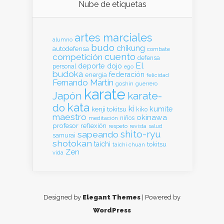
Nube de etiquetas
artes marciales
alumno
budo
chikung
autodefensa
combate
cuento
competición
defensa
El
deporte
dojo
personal
ego
budoka
federación
energia
felicidad
Fernando Martin
goshin
guerrero
karate
Japón
karate-
kata
do
ki
kumite
kenji tokitsu
kiko
maestro
okinawa
meditación
niños
profesor
reflexión
respeto
revista
salud
shito-ryu
sapeando
samurai
shotokan
taichi
tokitsu
taichi chuan
Zen
vida
Designed by
Elegant Themes
| Powered by
WordPress