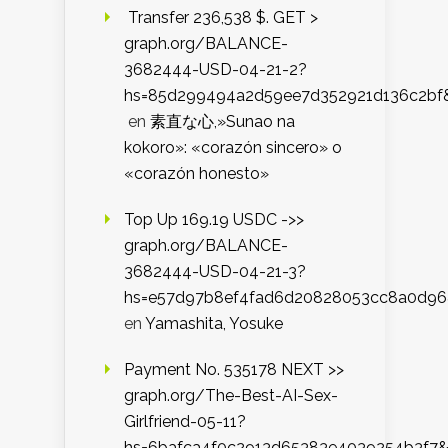
️ Transfer 236,538 $. GET >
graph.org/BALANCE-
3682444-USD-04-21-2?
hs=85d299494a2d59ee7d352921d136c2bf
en
素直な心,»Sunao na
kokoro»: «corazón sincero» o
«corazón honesto»
Top Up 169.19 USDC ->>
graph.org/BALANCE-
3682444-USD-04-21-3?
hs=e57d97b8ef4fad6d20828053cc8a0d9
en
Yamashita, Yosuke
Payment No. 535178 NEXT >>
graph.org/The-Best-AI-Sex-
Girlfriend-05-11?
hs=6bafca4f0c2913d65383e4039254b3f7