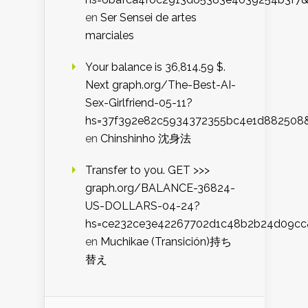
en
Ser Sensei de artes
marciales
Your balance is 36,814.59 $.
Next graph.org/The-Best-AI-
Sex-Girlfriend-05-11?
hs=37f392e82c5934372355bc4e1d882508
en
Chinshinho 沈身法
Transfer to you. GET >>>
graph.org/BALANCE-36824-
US-DOLLARS-04-24?
hs=ce232ce3e42267702d1c48b2b24d09cc
en
Muchikae (Transición)持ち
替え