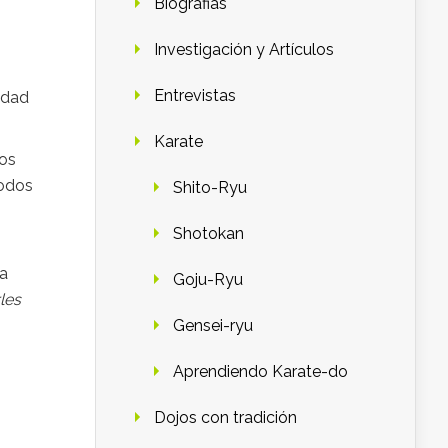
Biografias
Investigación y Artículos
Entrevistas
idad
Karate
ños
todos
Shito-Ryu
Shotokan
a
Goju-Ryu
les
Gensei-ryu
Aprendiendo Karate-do
Dojos con tradición