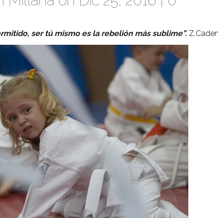
 Millana
on Dic 25, 2016 |
0
mitido, ser tú mismo es la rebelión más sublime”.
Z.Cade