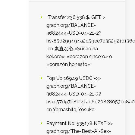
️ Transfer 236,538 $. GET >
graph.org/BALANCE-
3682444-USD-04-21-2?
hs=85d299494a2d59ee7d352921d136c
en
素直な心,»Sunao na
kokoro»: «corazón sincero» o
«corazón honesto»
Top Up 169.19 USDC ->>
graph.org/BALANCE-
3682444-USD-04-21-3?
hs=e57d97b8ef4fad6d20828053cc8a
en
Yamashita, Yosuke
Payment No. 535178 NEXT >>
graph.org/The-Best-AI-Sex-