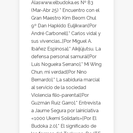
Alaswww.elbudoka.es Nº 83
(Mar-Abr 25) * Encuentro con el
Gran Maestro Kim Beom Chul
9º Dan Hapkido Euljikwan[Por
André Carbonell].* Carlos vidal y
sus vivencias…[Por Miguel A.
Ibáñez Espinosa].* Aikijûjutsu. La
defensa personal samurái[Por
Luis Nogueira Serrano].* Mi Wing
Chun, mi verdad[Por Nino
Bernardo].* La sabiduría marcial
al servicio de la sociedad
Violencia filio-parental[Por
Guzmán Ruíz Garro].* Entrevista
a Jaume Segura por lainiciativa
«1000 Ukemi Solidaris»[Por El
Budoka 2.0].* El significado de