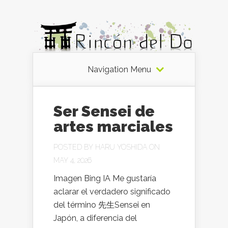
Navigation Menu
Ser Sensei de
artes marciales
POSTED BY
HARU YOSHIDA
ON
MAY 4, 2026
Imagen Bing IA Me gustaría
aclarar el verdadero significado
del término 先生Sensei en
Japón, a diferencia del