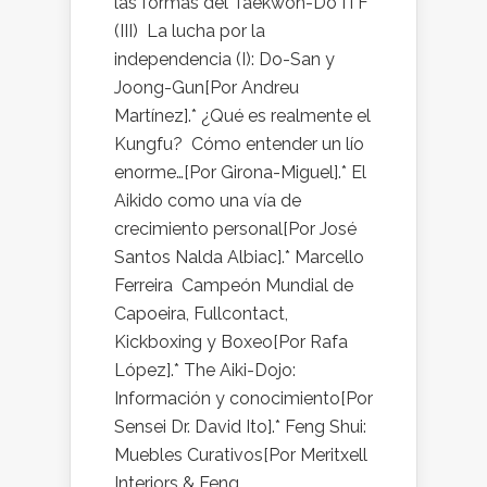
las formas del Taekwon-Do ITF
(III) La lucha por la
independencia (I): Do-San y
Joong-Gun[Por Andreu
Martínez].* ¿Qué es realmente el
Kungfu? Cómo entender un lío
enorme…[Por Girona-Miguel].* El
Aikido como una vía de
crecimiento personal[Por José
Santos Nalda Albiac].* Marcello
Ferreira Campeón Mundial de
Capoeira, Fullcontact,
Kickboxing y Boxeo[Por Rafa
López].* The Aiki-Dojo:
Información y conocimiento[Por
Sensei Dr. David Ito].* Feng Shui:
Muebles Curativos[Por Meritxell
Interiors & Feng...