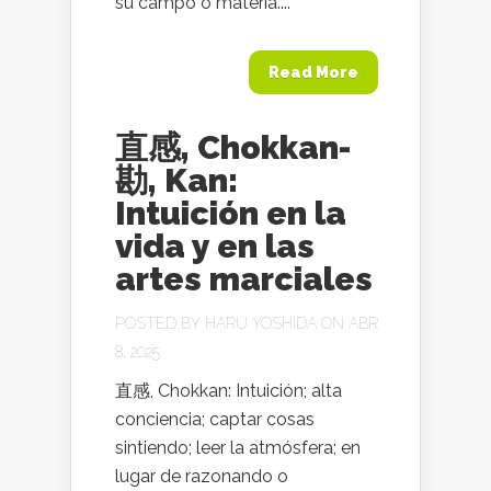
su campo o materia....
Read More
直感, Chokkan-
勘, Kan:
Intuición en la
vida y en las
artes marciales
POSTED BY
HARU YOSHIDA
ON ABR
8, 2025
直感, Chokkan: Intuición; alta
conciencia; captar cosas
sintiendo; leer la atmósfera; en
lugar de razonando o