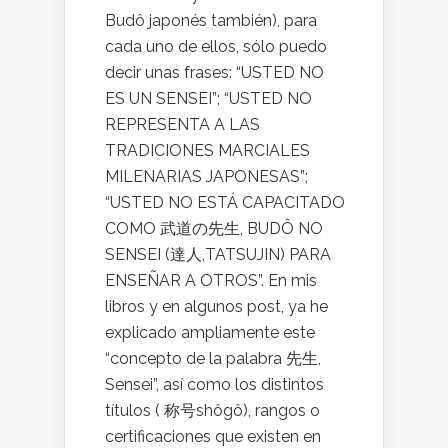
Budô japonés también), para
cada uno de ellos, sólo puedo
decir unas frases: “USTED NO
ES UN SENSEI”; “USTED NO
REPRESENTA A LAS
TRADICIONES MARCIALES
MILENARIAS JAPONESAS”;
“USTED NO ESTÁ CAPACITADO
COMO 武道の先生, BUDÔ NO
SENSEI (達人,TATSUJIN) PARA
ENSEÑAR A OTROS”. En mis
libros y en algunos post, ya he
explicado ampliamente este
“concepto de la palabra 先生,
Sensei”, así como los distintos
títulos ( 称号shôgô), rangos o
certificaciones que existen en