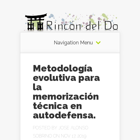
Navigation Menu
Metodología
evolutiva para
la
memorización
técnica en
autodefensa.
POSTED BY
JOSE ALONSO
SOBRINO
ON NOV 17, 2019