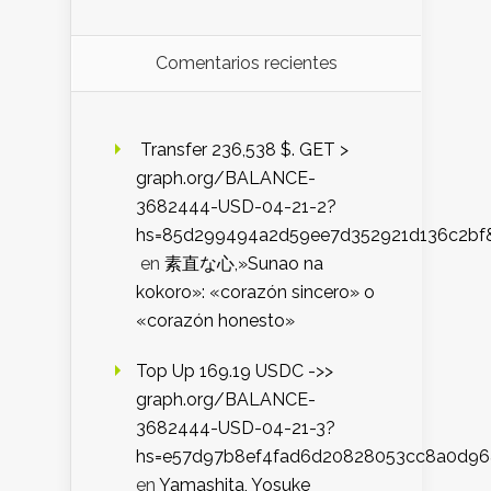
Comentarios recientes
️ Transfer 236,538 $. GET >
graph.org/BALANCE-
3682444-USD-04-21-2?
hs=85d299494a2d59ee7d352921d136c2bf
en
素直な心,»Sunao na
kokoro»: «corazón sincero» o
«corazón honesto»
Top Up 169.19 USDC ->>
graph.org/BALANCE-
3682444-USD-04-21-3?
hs=e57d97b8ef4fad6d20828053cc8a0d9
en
Yamashita, Yosuke