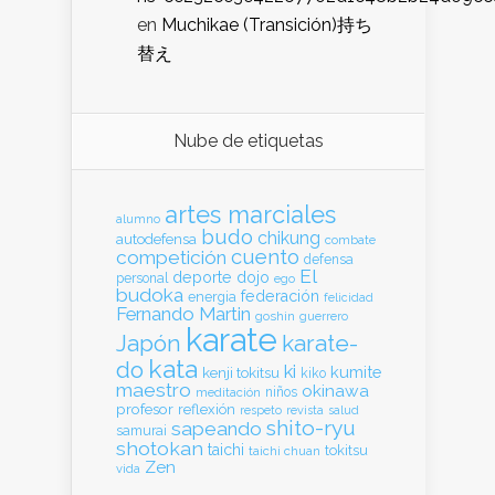
en
Muchikae (Transición)持ち
替え
Nube de etiquetas
artes marciales
alumno
budo
chikung
autodefensa
combate
cuento
competición
defensa
El
deporte
dojo
personal
ego
budoka
federación
energia
felicidad
Fernando Martin
goshin
guerrero
karate
Japón
karate-
kata
do
ki
kumite
kenji tokitsu
kiko
maestro
okinawa
meditación
niños
profesor
reflexión
respeto
revista
salud
shito-ryu
sapeando
samurai
shotokan
taichi
tokitsu
taichi chuan
Zen
vida