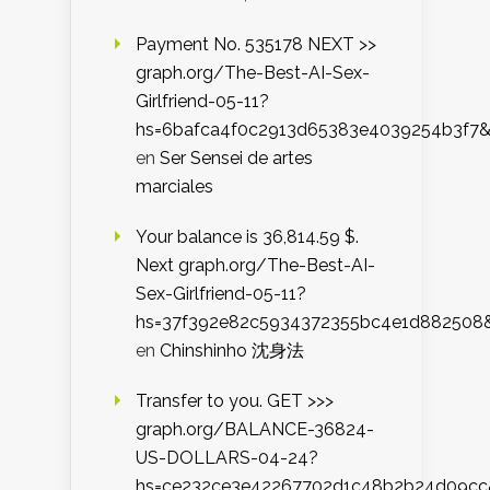
Payment No. 535178 NEXT >>
graph.org/The-Best-AI-Sex-
Girlfriend-05-11?
hs=6bafca4f0c2913d65383e4039254b3f7
en
Ser Sensei de artes
marciales
Your balance is 36,814.59 $.
Next graph.org/The-Best-AI-
Sex-Girlfriend-05-11?
hs=37f392e82c5934372355bc4e1d882508
en
Chinshinho 沈身法
Transfer to you. GET >>>
graph.org/BALANCE-36824-
US-DOLLARS-04-24?
hs=ce232ce3e42267702d1c48b2b24d09cc