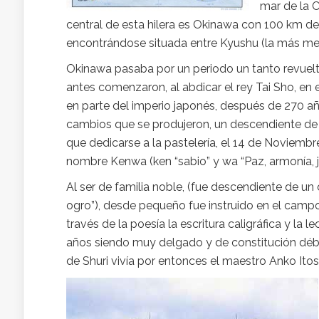
mar de la C
central de esta hilera es Okinawa con 100 km de 
encontrándose situada entre Kyushu (la más meri
Okinawa pasaba por un periodo un tanto revuelt
antes comenzaron, al abdicar el rey Tai Sho, en e
en parte del imperio japonés, después de 270 añ
cambios que se produjeron, un descendiente de l
que dedicarse a la pastelería, el 14 de Noviembre
nombre Kenwa (ken “sabio” y wa “Paz, armonía, 
Al ser de familia noble, (fue descendiente de un
ogro”), desde pequeño fue instruido en el campo d
través de la poesía la escritura caligráfica y la 
años siendo muy delgado y de constitución débil,
de Shuri vivía por entonces el maestro Anko Ito