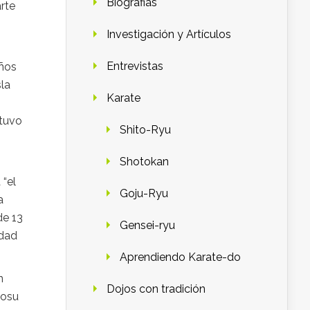
Biografias
arte
Investigación y Artículos
Entrevistas
años
sla
Karate
 tuvo
Shito-Ryu
Shotokan
 “el
Goju-Ryu
a
de 13
Gensei-ryu
udad
Aprendiendo Karate-do
n
Dojos con tradición
tosu