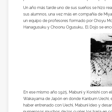
Un año más tarde uno de sus sueños se hizo real
sus alumnos, una vez más en compañía de Miyag
un equipo de profesores formado por Choyu Mot
Hanagusuku y Choonu Ogusuku.. El Dojo se enco
En ese mismo año 1925, Mabuni y Konishi con el 
Wakayama de Japón en donde Kanbum Uechi, el 
haber entrenado con Uechi, Mabuni ideo y desarr
numerosos muchos de los cuales los haría en com