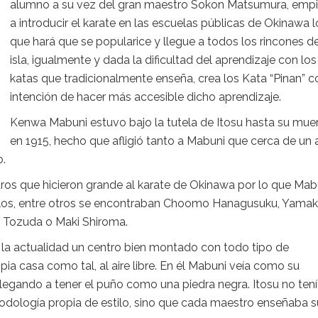
alumno a su vez del gran maestro Sokon Matsumura, emp
a introducir el karate en las escuelas públicas de Okinawa l
que hará que se popularice y llegue a todos los rincones de
isla, igualmente y dada la dificultad del aprendizaje con los
katas que tradicionalmente enseña, crea los Kata “Pinan” c
intención de hacer más accesible dicho aprendizaje.
Kenwa Mabuni estuvo bajo la tutela de Itosu hasta su mue
en 1915, hecho que afligió tanto a Mabuni que cerca de un
o.
ros que hicieron grande al karate de Okinawa por lo que Mab
ellos, entre otros se encontraban Choomo Hanagusuku, Yama
 Tozuda o Maki Shiroma.
la actualidad un centro bien montado con todo tipo de
pia casa como tal, al aire libre. En él Mabuni veía como su
egando a tener el puño como una piedra negra. Itosu no ten
odología propia de estilo, sino que cada maestro enseñaba s