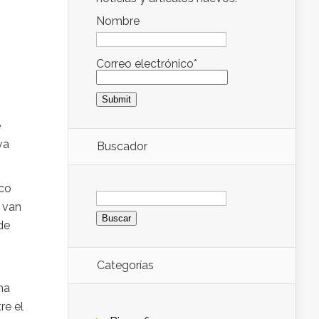
Nombre
Correo electrónico*
e
va
Buscador
oco
Buscar:
 van
de
Categorías
na
re el