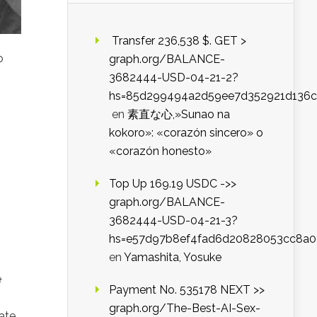
️ Transfer 236,538 $. GET >
o
graph.org/BALANCE-
3682444-USD-04-21-2?
hs=85d299494a2d59ee7d352921d136c
en
素直な心,»Sunao na
kokoro»: «corazón sincero» o
«corazón honesto»
Top Up 169.19 USDC ->>
graph.org/BALANCE-
3682444-USD-04-21-3?
hs=e57d97b8ef4fad6d20828053cc8a
en
Yamashita, Yosuke
e
Payment No. 535178 NEXT >>
graph.org/The-Best-AI-Sex-
ate