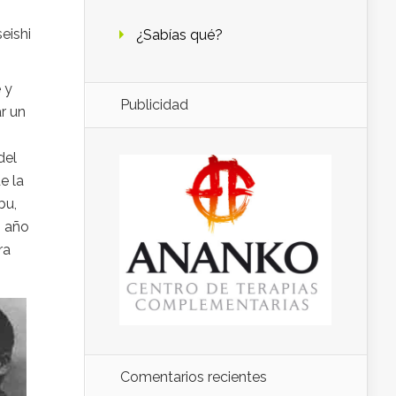
eishi
¿Sabías qué?
 y
Publicidad
r un
del
e la
bu,
o año
ra
Comentarios recientes