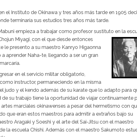
n el Instituto de Okinawa y tres años más tarde en 1905 dec
nde terminaría sus estudios tres años más tarde.
buni empieza a trabajar como profesor sustituto en la esc
Chojun Miyagi, con el que desde entonces
este le presento a su maestro Kanryo Higaonna
a aprender Naha-te, llegando a ser un gran
 marcaría.
sar en el servicio militar obligatorio,
a como instructor, permaneciendo en la misma
 el judo y el kendo además de su karate que lo adapto para q
d de su trabajo tiene la oportunidad de viajar continuamente p
as artes marciales okinawenses a pesar del hermetismo con q
ado que eran estos maestros para admitir a extraños bajo su
aestro Aragaki y Soeshi y el arte del Sai-Jitsu con el maestro
 de la escuela Chishi. Además con el maestro Sakumoto estu