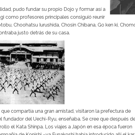
idad, pudo fundar su propio Dojo y formar así a
i como profesores principales consiguió reunir
obu, Choohatsu Iurushida, Chosin Chibana, Go ken ki, Chom
ntraba justo detrás de su casa.
que compartía una gran amistad, visitaron la prefectura de
fundador del Uechi-Ryu, enseñaba. Se cree que después d
ollo el Kata Shinpa. Los viajes a Japón en esa época fueron
pañía de Konishi –ya Funakoshi había introducido allí el kar