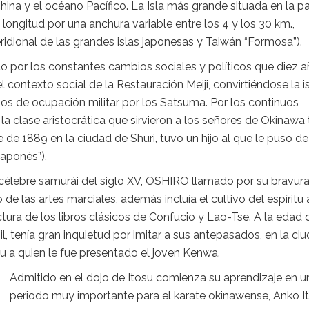
hina y el océano Pacífico. La Isla más grande situada en la p
longitud por una anchura variable entre los 4 y los 30 km.,
dional de las grandes islas japonesas y Taiwán “Formosa”).
o por los constantes cambios sociales y políticos que diez 
l contexto social de la Restauración Meiji, convirtiéndose la i
os de ocupación militar por los Satsuma. Por los continuos
a clase aristocrática que sirvieron a los señores de Okinawa
 de 1889 en la ciudad de Shuri, tuvo un hijo al que le puso de
japonés”).
 célebre samurái del siglo XV, OSHIRO llamado por su bravura
e las artes marciales, además incluía el cultivo del espíritu 
lectura de los libros clásicos de Confucio y Lao-Tse. A la edad 
 tenía gran inquietud por imitar a sus antepasados, en la ci
su a quien le fue presentado el joven Kenwa.
Admitido en el dojo de Itosu comienza su aprendizaje en u
periodo muy importante para el karate okinawense, Anko I