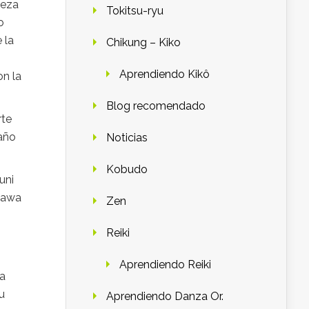
ieza
Tokitsu-ryu
o
 la
Chikung – Kiko
Aprendiendo Kikô
on la
Blog recomendado
rte
 año
Noticias
Kobudo
uni
kawa
Zen
Reiki
Aprendiendo Reiki
ía
u
Aprendiendo Danza Or.