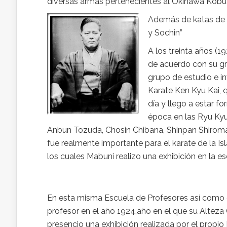
diversas armas pertenecientes al Okinawa Kobu
Además de katas de Bo
y Sochin”
A los treinta años (1
de acuerdo con su gr
grupo de estudio e i
Karate Ken Kyu Kai, q
día y llego a estar f
época en las Ryu Kyu
Anbun Tozuda, Chosin Chibana, Shinpan Shiroma
fue realmente importante para el karate de la Is
los cuales Mabuni realizo una exhibición en la e
En esta misma Escuela de Profesores así como e
profesor en el año 1924,año en el que su Alteza C
presencio una exhibición realizada por el propio