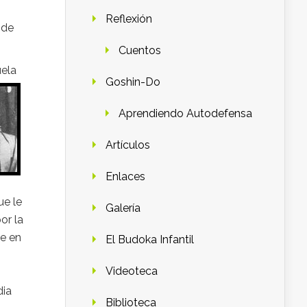
Reflexión
ide
Cuentos
uela
Goshin-Do
Aprendiendo Autodefensa
Artículos
Enlaces
ue le
Galería
or la
ue en
El Budoka Infantil
Videoteca
dia
Biblioteca