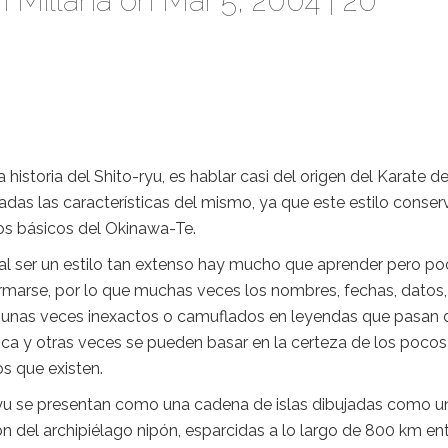
 Millana
on Mar 5, 2004 |
20
a historia del Shito-ryu, es hablar casi del origen del Karate d
das las características del mismo, ya que este estilo conser
ios básicos del Okinawa-Te.
al ser un estilo tan extenso hay mucho que aprender pero p
rmarse, por lo que muchas veces los nombres, fechas, datos,
 unas veces inexactos o camuflados en leyendas que pasan 
ca y otras veces se pueden basar en la certeza de los pocos
 que existen.
u se presentan como una cadena de islas dibujadas como u
n del archipiélago nipón, esparcidas a lo largo de 800 km ent