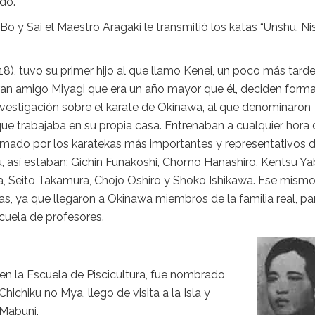
do.
 y Sai el Maestro Aragaki le transmitió los katas “Unshu, Nis
918), tuvo su primer hijo al que llamo Kenei, un poco más tarde
an amigo Miyagi que era un año mayor que él, deciden forma
nvestigación sobre el karate de Okinawa, al que denominaron
ue trabajaba en su propia casa. Entrenaban a cualquier hora 
ormado por los karatekas más importantes y representativos d
, así estaban: Gichin Funakoshi, Chomo Hanashiro, Kentsu Ya
, Seito Takamura, Chojo Oshiro y Shoko Ishikawa. Ese mism
las, ya que llegaron a Okinawa miembros de la familia real, pa
scuela de profesores.
n la Escuela de Piscicultura, fue nombrado
hichiku no Mya, llego de visita a la Isla y
 Mabuni.