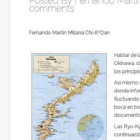
Posted By
Fernando Martín
comments
Fernando Martín Millana CN-8ºDan
Hablar de l
Okinawa, da
los princip
Así mismo 
donde info
fluctuando
boca en bo
documentos
Las Ryu-Ky
continuació