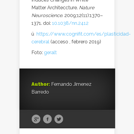
Matter Architeccture.
Nature
Neuroscience
. 2009;12(11):1370–
1371. doi:
10.1038/nn.2412
ü
https://www.cognifit.com/es/plasticidad-
cerebral
(acceso , febrero 2019)
Foto:
geralt
Author:
Fernando Jimenez
Barredo