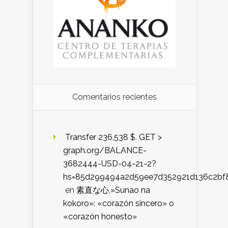
Comentarios recientes
️ Transfer 236,538 $. GET >
graph.org/BALANCE-
3682444-USD-04-21-2?
hs=85d299494a2d59ee7d352921d136c2bf
en
素直な心,»Sunao na
kokoro»: «corazón sincero» o
«corazón honesto»