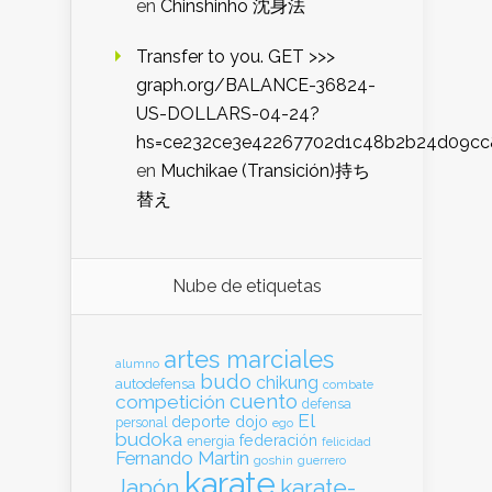
en
Chinshinho 沈身法
Transfer to you. GET >>>
graph.org/BALANCE-36824-
US-DOLLARS-04-24?
hs=ce232ce3e42267702d1c48b2b24d09cc
en
Muchikae (Transición)持ち
替え
Nube de etiquetas
artes marciales
alumno
budo
chikung
autodefensa
combate
cuento
competición
defensa
El
deporte
dojo
personal
ego
budoka
federación
energia
felicidad
Fernando Martin
goshin
guerrero
karate
Japón
karate-