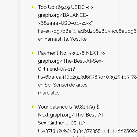
Top Up 169.19 USDC ->>
graph.org/BALANCE-
3682444-USD-04-21-3?
hs=e57d97b8ef4fad6d20828053cc8a0d9
en
Yamashita, Yosuke
Payment No. 535178 NEXT >>
graph.org/The-Best-AI-Sex-
Girlfriend-05-11?
hs=6bafca4f0c2913d65383e4039254b3f7
en
Ser Sensei de artes
marciales
Your balance is 36,814.59 $.
Next graph.org/The-Best-AI-
Sex-Girlfriend-05-11?
hs=37f392e82c5934372355bc4e1d882508