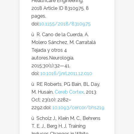
Healthcare Engineering.
2018 Article ID 8310975, 8
pages.
doi:
10.1155/2018/8310975
ü R. Cano de la Cuerda, A.
Molero Sánchez, M. Carratalá
Tejada y otros 4
autores.Neurología.
2015;30(1):32—41.
doi:
10.1016/j.nrl.2011.12.010
ü RE Roberts, PG Bain, BL Day,
M. Husain.
Cereb Cortex
. 2013
Oct; 23(10): 2282–
2292.doi:
10.1093/cercor/bhs219
ü Scholz J., Klein M. C., Behrens
T. E. J., Berg H. J. Training
Induces Changes in White