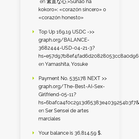
en
素直な心,»Sunao na
kokoro»: «corazón sincero» o
«corazón honesto»
Top Up 169.19 USDC ->>
graph.org/BALANCE-
3682444-USD-04-21-3?
hs=e57d97b8ef4fad6d20828053cc8a0d9
en
Yamashita, Yosuke
Payment No. 535178 NEXT >>
graph.org/The-Best-AI-Sex-
Girlfriend-05-11?
hs=6bafca4f0c2913d65383e4039254b3f7
en
Ser Sensei de artes
marciales
Your balance is 36,814.59 $.