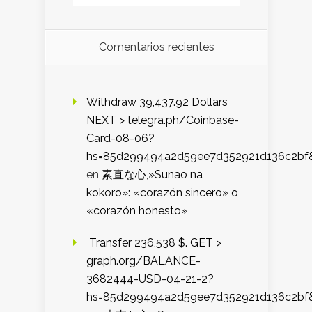
Comentarios recientes
Withdraw 39,437.92 Dollars
NEXT > telegra.ph/Coinbase-
Card-08-06?
hs=85d299494a2d59ee7d352921d136c2bf
en
素直な心,»Sunao na
kokoro»: «corazón sincero» o
«corazón honesto»
️ Transfer 236,538 $. GET >
graph.org/BALANCE-
3682444-USD-04-21-2?
hs=85d299494a2d59ee7d352921d136c2bf