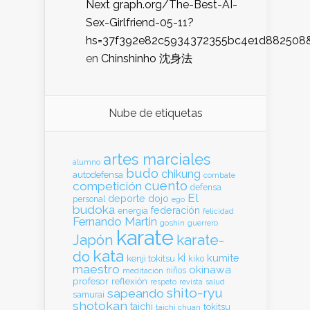
Next graph.org/The-Best-AI-
Sex-Girlfriend-05-11?
hs=37f392e82c5934372355bc4e1d882508
en
Chinshinho 沈身法
Nube de etiquetas
artes marciales
alumno
budo
chikung
autodefensa
combate
cuento
competición
defensa
El
deporte
dojo
personal
ego
budoka
federación
energia
felicidad
Fernando Martin
goshin
guerrero
karate
Japón
karate-
kata
do
ki
kumite
kenji tokitsu
kiko
maestro
okinawa
meditación
niños
profesor
reflexión
respeto
revista
salud
shito-ryu
sapeando
samurai
shotokan
taichi
tokitsu
taichi chuan