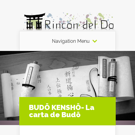
Navigation Menu
BUDŌ KENSHŌ- La
carta de Budō