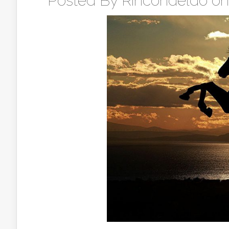
Posted By
Rincondeldo
on 