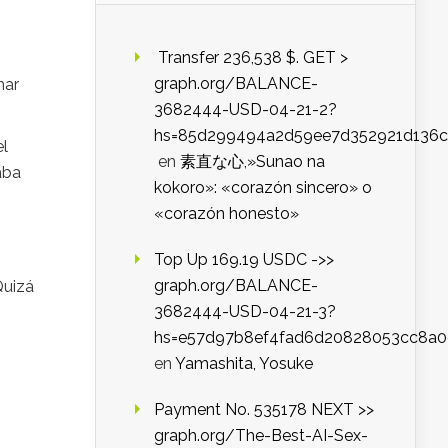
️ Transfer 236,538 $. GET >
graph.org/BALANCE-
har
3682444-USD-04-21-2?
hs=85d299494a2d59ee7d352921d136c
el
en
素直な心,»Sunao na
aba
kokoro»: «corazón sincero» o
«corazón honesto»
Top Up 169.19 USDC ->>
graph.org/BALANCE-
Quizá
3682444-USD-04-21-3?
hs=e57d97b8ef4fad6d20828053cc8a
en
Yamashita, Yosuke
Payment No. 535178 NEXT >>
graph.org/The-Best-AI-Sex-