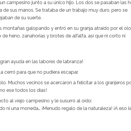
un campesino junto a su único hijo. Los dos se pasaban las h
a de sus manos. Se trataba de un trabajo muy duro, pero se
jaban de su suerte.
as montañas galopando y entró en su granja atraído por el olo
de heno, zanahorias y brotes de alfalfa, así que ni corto ni
 gran ayuda en las labores de labranza!
 la cerró para que no pudiera escapar.
lo. Muchos vecinos se acercaron a felicitar a los granjeros p
o ese todos los días!
ecto al viejo campesino y le susurró al oído:
do ni una moneda… ¡Menudo regalo de la naturaleza! ¡A eso l