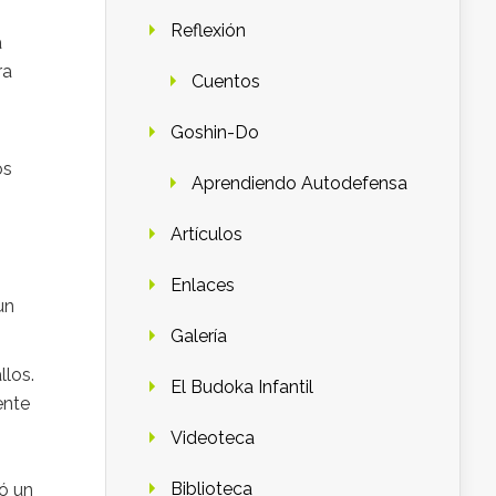
Reflexión
a
ra
Cuentos
Goshin-Do
os
Aprendiendo Autodefensa
Artículos
Enlaces
un
Galería
llos.
El Budoka Infantil
ente
Videoteca
Biblioteca
tó un