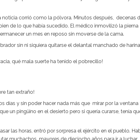
 noticia corrió como la pólvora. Minutos después, decenas 
e bien de lo que había sucedido. El médico inmovilizó la pierna
 permanecer un mes en reposo sin moverse de la cama.
rador sin ni siquiera quitarse el delantal manchado de harina
acia, qué mala suerte ha tenido el pobrecillo!
re tan extraño!
s días y sin poder hacer nada más que mirar por la ventana
que un pingüino en el desierto pero si quería curarse, tenía qu
r las horas, entró por sorpresa el ejército en el pueblo. Ha
clutar muchachos mayores de dieciocho años para ir a luchar