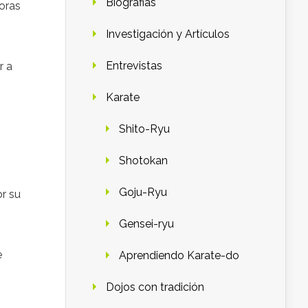
Biografias
oras
Investigación y Artículos
Entrevistas
r a
Karate
Shito-Ryu
Shotokan
Goju-Ryu
or su
Gensei-ryu
e
Aprendiendo Karate-do
Dojos con tradición