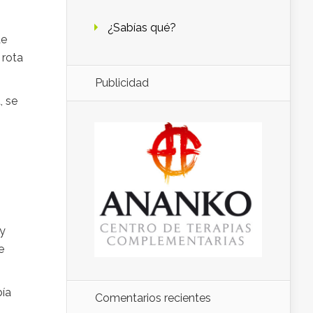
¿Sabías qué?
de
 rota
Publicidad
, se
 y
e
bía
Comentarios recientes