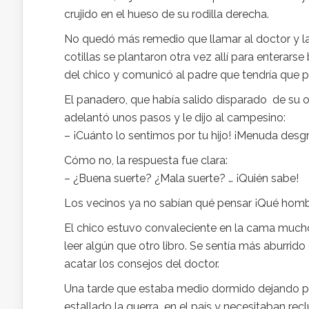
crujido en el hueso de su rodilla derecha.
No quedó más remedio que llamar al doctor y la
cotillas se plantaron otra vez allí para enterars
del chico y comunicó al padre que tendría que
El panadero, que había salido disparado de su ob
adelantó unos pasos y le dijo al campesino:
– ¡Cuánto lo sentimos por tu hijo! ¡Menuda desgr
Cómo no, la respuesta fue clara:
– ¿Buena suerte? ¿Mala suerte? … ¡Quién sabe!
Los vecinos ya no sabían qué pensar ¡Qué homb
El chico estuvo convaleciente en la cama mucho
leer algún que otro libro. Se sentía más aburrido 
acatar los consejos del doctor.
Una tarde que estaba medio dormido dejando pasa
estallado la guerra en el país y necesitaban re