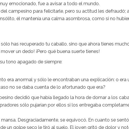
muy emocionado, fue a avisar a todo el mundo.
el campesino para felicitarle, pero su actitud les defraudó; 
insólito, él mantenía una calma asombrosa, como si no hubie
 sólo has recuperado tu caballo, sino que ahora tienes much
n mover un dedo! ¡Pero qué buena suerte tienes!
 su tono apagado de siempre:
 era anormal y sólo le encontraban una explicación: o era 
caso no se daba cuenta de lo afortunado que era?
pesino decidió que había llegado la hora de domar a los caba
ompradores sólo pujarían por ellos si los entregaba completam
y mansa. Desgraciadamente, se equivocó. En cuanto se sentó
 de un golpe seco le tiró al suelo. El joven gritó de dolor y no