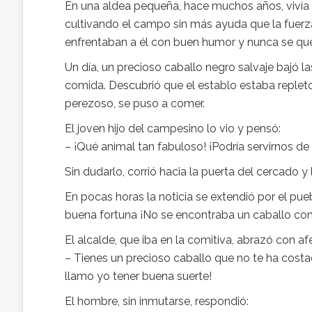
En una aldea pequeña, hace muchos años, vivía 
cultivando el campo sin más ayuda que la fuerz
enfrentaban a él con buen humor y nunca se que
Un día, un precioso caballo negro salvaje bajó l
comida. Descubrió que el establo estaba repleto 
perezoso, se puso a comer.
El joven hijo del campesino lo vio y pensó:
– ¡Qué animal tan fabuloso! ¡Podría servirnos de
Sin dudarlo, corrió hacia la puerta del cercado y
En pocas horas la noticia se extendió por el pueb
buena fortuna ¡No se encontraba un caballo com
El alcalde, que iba en la comitiva, abrazó con af
– Tienes un precioso caballo que no te ha costa
llamo yo tener buena suerte!
El hombre, sin inmutarse, respondió: