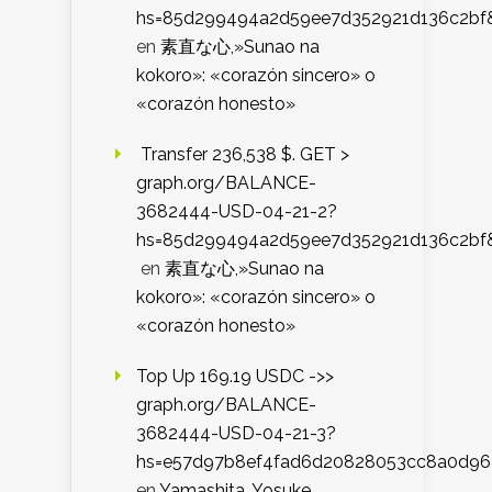
hs=85d299494a2d59ee7d352921d136c2bf
en
素直な心,»Sunao na
kokoro»: «corazón sincero» o
«corazón honesto»
️ Transfer 236,538 $. GET >
graph.org/BALANCE-
3682444-USD-04-21-2?
hs=85d299494a2d59ee7d352921d136c2bf
en
素直な心,»Sunao na
kokoro»: «corazón sincero» o
«corazón honesto»
Top Up 169.19 USDC ->>
graph.org/BALANCE-
3682444-USD-04-21-3?
hs=e57d97b8ef4fad6d20828053cc8a0d9
en
Yamashita, Yosuke