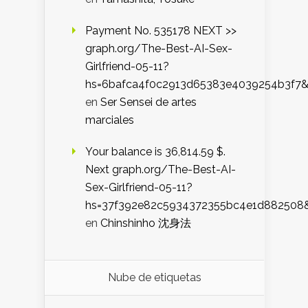
Payment No. 535178 NEXT >>
graph.org/The-Best-AI-Sex-
Girlfriend-05-11?
hs=6bafca4f0c2913d65383e4039254b3f7
en
Ser Sensei de artes
marciales
Your balance is 36,814.59 $.
Next graph.org/The-Best-AI-
Sex-Girlfriend-05-11?
hs=37f392e82c5934372355bc4e1d882508
en
Chinshinho 沈身法
Nube de etiquetas