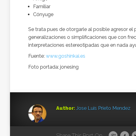
Familiar
Cónyuge
Se trata pues de otorgarle al posible agresor el
generalizaciones o simplificaciones que con fre
interpretaciones estereotipadas que en nada ay
Fuente:
www.goshinkai.es
Foto portada: jonesing
Author:
Jose Luis Prieto Mendez
Share This Post On