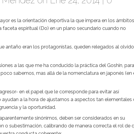
to Mendez
on Ene 24, 2014 |
0
or es la orientación deportiva la que impera en los ámbito
la faceta espiritual (Do) en un plano secundario cuando no
ue antaño eran los protagonistas, queden relegados al olvido
siones a las que me ha conducido la práctica del Goshin, para
 poco sabemos, mas allá de la nomenclatura en japonés (en 
agresor- en el papel que le corresponde para evitar así
o ayudan a la hora de ajustarnos a aspectos tan elementales 
ruencia y la oportunidad.
 aparentemente sinónimos, deben ser considerados en su
ón o subestimación, calibrando de manera correcta el rol de 
nuestra conducta coherente: