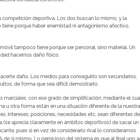
 competición deportiva. Los dos buscan lo mismo, y la
 No tiene porque haber enemistad ni antagonismo afectivo.
 móvil tampoco tiene porque ser personal, sino material. Un
lidad hacernos daño físico.
, hacerte daño. Los medios para conseguirlo son secundarios,
ltos, de forma que sea difícil demostrarlo.
 marciales, con ese grado de simplificación, mediante el cua
u otra forma están en una situación diferente de la nuestra
es, intereses, posiciones, necesidades etc. sean diferentes de
a (se aprecia claramente en ámbitos deportivos) de sacar un
cante, pues si en vez de considerarlo rival lo consideramos
 de si mismo. Lo pernicioso del sistema es que al final uno 