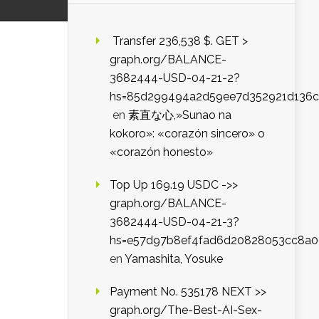
️ Transfer 236,538 $. GET >
graph.org/BALANCE-
3682444-USD-04-21-2?
hs=85d299494a2d59ee7d352921d136c
en
素直な心,»Sunao na
kokoro»: «corazón sincero» o
«corazón honesto»
Top Up 169.19 USDC ->>
graph.org/BALANCE-
3682444-USD-04-21-3?
hs=e57d97b8ef4fad6d20828053cc8a
en
Yamashita, Yosuke
Payment No. 535178 NEXT >>
graph.org/The-Best-AI-Sex-