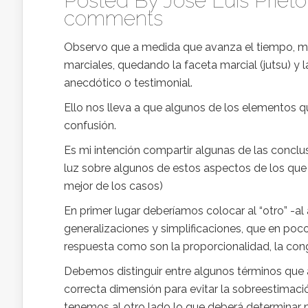
Posted By
Jose Luis Prie
comments
Observo que a medida que avanza el tiempo, may
marciales, quedando la faceta marcial (jutsu) y 
anecdótico o testimonial.
Ello nos lleva a que algunos de los elementos q
confusión.
Es mi intención compartir algunas de las conclu
luz sobre algunos de estos aspectos de los que
mejor de los casos)
En primer lugar deberíamos colocar al “otro” -al 
generalizaciones y simplificaciones, que en poc
respuesta como son la proporcionalidad, la cong
Debemos distinguir entre algunos términos que
correcta dimensión para evitar la sobreestimaci
tenemos al otro lado lo que deberá determinar 