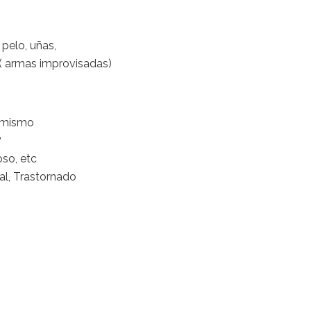
 pelo, uñas,
 ( armas improvisadas)
i mismo
?
oso, etc
nal, Trastornado