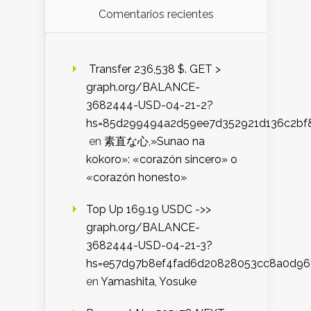
Comentarios recientes
️ Transfer 236,538 $. GET >
graph.org/BALANCE-
3682444-USD-04-21-2?
hs=85d299494a2d59ee7d352921d136c2bf
en
素直な心,»Sunao na
kokoro»: «corazón sincero» o
«corazón honesto»
Top Up 169.19 USDC ->>
graph.org/BALANCE-
3682444-USD-04-21-3?
hs=e57d97b8ef4fad6d20828053cc8a0d9
en
Yamashita, Yosuke