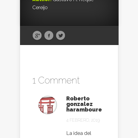
Cereijo
1 Comment
Roberto
gonzalez
haramboure
4 FEBRERO, 2019
La idea del