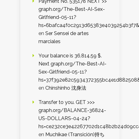
Payment No. 535178 NEXT >>
graph.org/The-Best-AI-Sex-
Girlfriend-05-11?
hs=6bafca4f0c2913d65383e4039254b3f7
en
Ser Sensei de artes
marciales
Your balance is 36,814.59 $.
Next graph.org/The-Best-AI-
Sex-Girlfriend-05-11?
hs=37f392e82c5934372355bc4e1d882508
en
Chinshinho 沈身法
Transfer to you. GET >>>
graph.org/BALANCE-36824-
US-DOLLARS-04-24?
hs=ce232ce3e42267702d1c48b2b24d09cc
en
Muchikae (Transición)持ち