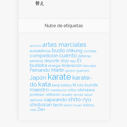
替え
Nube de etiquetas
artes marciales
alumno
budo
chikung
autodefensa
combate
cuento
competición
defensa
El
deporte
dojo
personal
ego
budoka
federación
energia
felicidad
Fernando Martin
goshin
guerrero
karate
Japón
karate-
kata
do
ki
kumite
kenji tokitsu
kiko
maestro
okinawa
meditación
niños
profesor
reflexión
respeto
revista
salud
shito-ryu
sapeando
samurai
shotokan
taichi
tokitsu
taichi chuan
Zen
vida