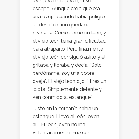
león joven era joven; él se
escapó. Aunque creía que era
una oveja, cuando había peligro
la identificación quedaba
olvidada. Corrió como un león, y
el viejo león tenía gran dificultad
para atraparlo. Pero finalmente
el viejo león consiguió asirlo y él
gritaba y lloraba y decía, “Sólo
perdóname, soy una pobre
oveja”. El viejo león dijo, “¡Eres un
idiota! Simplemente deténte y
ven conmigo al estanque”.
Justo en la cercanía había un
estanque. Llevó al león joven
allí. El león joven no iba
voluntariamente. Fue con