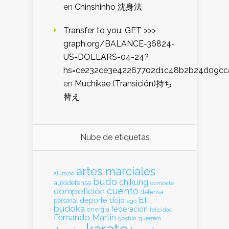
en
Chinshinho 沈身法
Transfer to you. GET >>>
graph.org/BALANCE-36824-
US-DOLLARS-04-24?
hs=ce232ce3e42267702d1c48b2b24d09cc
en
Muchikae (Transición)持ち
替え
Nube de etiquetas
artes marciales
alumno
budo
chikung
autodefensa
combate
cuento
competición
defensa
El
deporte
dojo
personal
ego
budoka
federación
energia
felicidad
Fernando Martin
goshin
guerrero