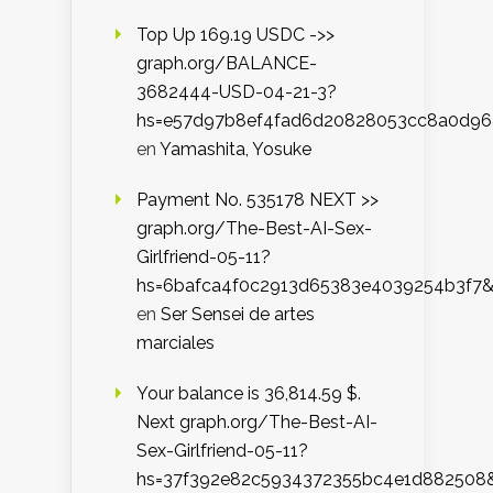
Top Up 169.19 USDC ->>
graph.org/BALANCE-
3682444-USD-04-21-3?
hs=e57d97b8ef4fad6d20828053cc8a0d9
en
Yamashita, Yosuke
Payment No. 535178 NEXT >>
graph.org/The-Best-AI-Sex-
Girlfriend-05-11?
hs=6bafca4f0c2913d65383e4039254b3f7
en
Ser Sensei de artes
marciales
Your balance is 36,814.59 $.
Next graph.org/The-Best-AI-
Sex-Girlfriend-05-11?
hs=37f392e82c5934372355bc4e1d882508