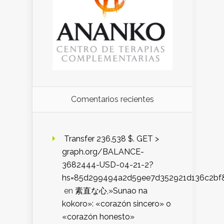
Comentarios recientes
️ Transfer 236,538 $. GET >
graph.org/BALANCE-
3682444-USD-04-21-2?
hs=85d299494a2d59ee7d352921d136c2bf
en
素直な心,»Sunao na
kokoro»: «corazón sincero» o
«corazón honesto»