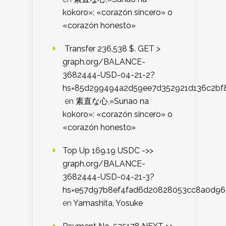
kokoro»: «corazón sincero» o
«corazón honesto»
️ Transfer 236,538 $. GET >
graph.org/BALANCE-
3682444-USD-04-21-2?
hs=85d299494a2d59ee7d352921d136c2bf
en
素直な心,»Sunao na
kokoro»: «corazón sincero» o
«corazón honesto»
Top Up 169.19 USDC ->>
graph.org/BALANCE-
3682444-USD-04-21-3?
hs=e57d97b8ef4fad6d20828053cc8a0d9
en
Yamashita, Yosuke