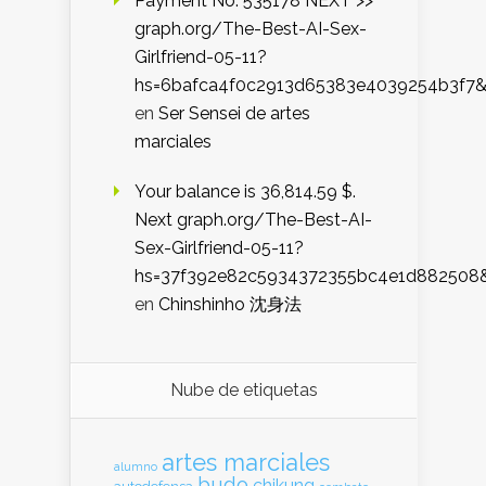
Payment No. 535178 NEXT >>
graph.org/The-Best-AI-Sex-
Girlfriend-05-11?
hs=6bafca4f0c2913d65383e4039254b3f7
en
Ser Sensei de artes
marciales
Your balance is 36,814.59 $.
Next graph.org/The-Best-AI-
Sex-Girlfriend-05-11?
hs=37f392e82c5934372355bc4e1d882508
en
Chinshinho 沈身法
Nube de etiquetas
artes marciales
alumno
budo
chikung