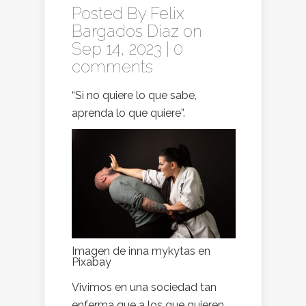
Posted By
Felix
Bargados Diaz
on
Sep 14, 2023 |
0
comments
“Si no quiere lo que sabe,
aprenda lo que quiere”.
Imagen de inna mykytas en
Pixabay
Vivimos en una sociedad tan
enferma que a los que quieren