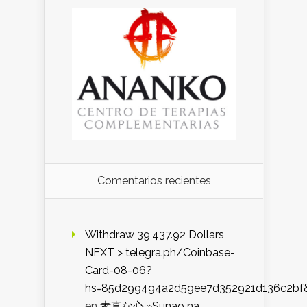
Comentarios recientes
Withdraw 39,437.92 Dollars
NEXT > telegra.ph/Coinbase-
Card-08-06?
hs=85d299494a2d59ee7d352921d136c2bf
en
素直な心,»Sunao na