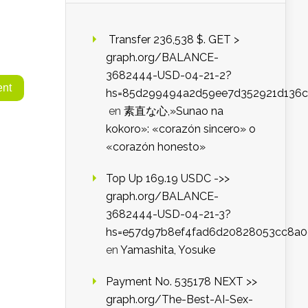
️ Transfer 236,538 $. GET >
graph.org/BALANCE-
3682444-USD-04-21-2?
hs=85d299494a2d59ee7d352921d136c
en
素直な心,»Sunao na
kokoro»: «corazón sincero» o
«corazón honesto»
Top Up 169.19 USDC ->>
graph.org/BALANCE-
3682444-USD-04-21-3?
hs=e57d97b8ef4fad6d20828053cc8a
en
Yamashita, Yosuke
Payment No. 535178 NEXT >>
graph.org/The-Best-AI-Sex-