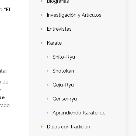
Biografias
mo
“El
Investigación y Artículos
Entrevistas
Karate
Shito-Ryu
Shotokan
tar.
a de
Goju-Ryu
e
de
Gensei-ryu
lvado
Aprendiendo Karate-do
Dojos con tradición