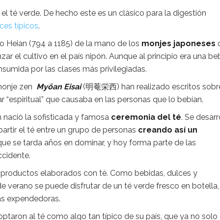
el té verde. De hecho este es un clásico para la digestión
ces típicos
.
do Heian (794 a 1185) de la mano de los
monjes japoneses
r el cultivo en el país nipón. Aunque al principio era una be
umida por las clases más privilegiadas.
 monje zen
Myōan Eisai
(明菴栄西) han realizado escritos sobre
 “espiritual” que causaba en las personas que lo bebían.
 nació la sofisticada y famosa
ceremonia del té
. Se desarr
artir el té entre un grupo de personas
creando así un
 que se tarda años en dominar, y hoy forma parte de las
cidente.
e productos elaborados con té. Como bebidas, dulces y
de verano se puede disfrutar de un té verde fresco en botella
as expendedoras.
optaron al té como algo tan típico de su país, que ya no solo