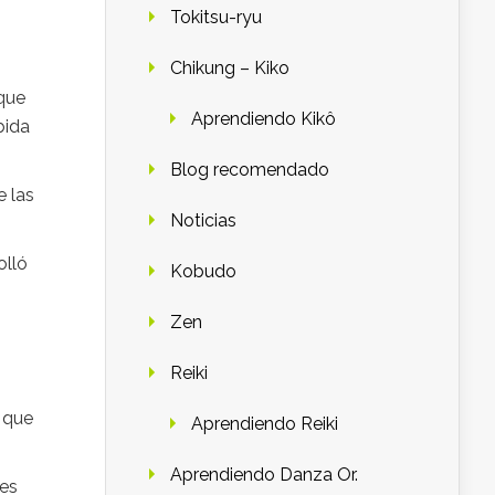
Tokitsu-ryu
Chikung – Kiko
que
Aprendiendo Kikô
bida
Blog recomendado
 las
Noticias
olló
Kobudo
Zen
Reiki
, que
Aprendiendo Reiki
Aprendiendo Danza Or.
 es