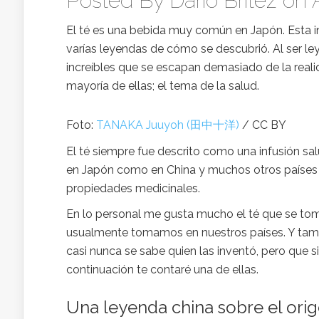
Posted By
Dario Britez
on A
El té es una bebida muy común en Japón. Esta in
varías leyendas de cómo se descubrió. Al ser l
increíbles que se escapan demasiado de la reali
mayoría de ellas; el tema de la salud.
Foto:
TANAKA Juuyoh (田中十洋)
/ CC BY
El té siempre fue descrito como una infusión sa
en Japón como en China y muchos otros países
propiedades medicinales.
En lo personal me gusta mucho el té que se tom
usualmente tomamos en nuestros países. Y tambié
casi nunca se sabe quien las inventó, pero que 
continuación te contaré una de ellas.
Una leyenda china sobre el orig