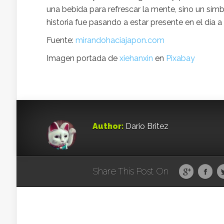
una bebida para refrescar la mente, sino un símb
historia fue pasando a estar presente en el día a
Fuente:
mirandohaciajapon.com
Imagen portada de
xiehanxin
en
Pixabay
Author:
Dario Britez
Share This Post On