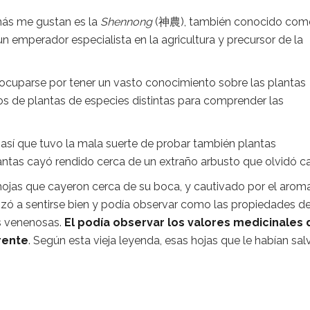
 más me gustan es la
Shennong
(神農), también conocido co
 un emperador especialista en la agricultura y precursor de la
ocuparse por tener un vasto conocimiento sobre las plantas
os de plantas de especies distintas para comprender las
 así que tuvo la mala suerte de probar también plantas
antas cayó rendido cerca de un extraño arbusto que olvidó ca
ojas que cayeron cerca de su boca, y cautivado por el arom
 a sentirse bien y podía observar como las propiedades d
as venenosas.
El podía observar los valores medicinales 
rente
. Según esta vieja leyenda, esas hojas que le habían sa