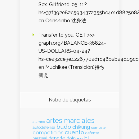
Sex-Girlfriend-05-11?
hs=37f392e82c5934372355bc4e1d882508
en
Chinshinho 沈身法
Transfer to you. GET >>>
graph.org/BALANCE-36824-
US-DOLLARS-04-24?
hs=ce232ce3e42267702d1c48b2b24d09cc
en
Muchikae (Transición)持ち
替え
Nube de etiquetas
artes marciales
alumno
budo
chikung
autodefensa
combate
cuento
competición
defensa
El
deporte
dojo
personal
ego