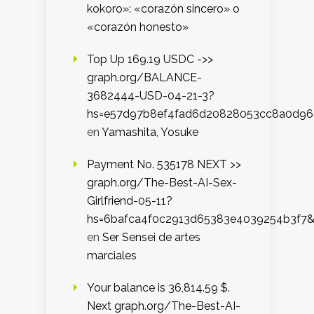
kokoro»: «corazón sincero» o
«corazón honesto»
Top Up 169.19 USDC ->>
graph.org/BALANCE-
3682444-USD-04-21-3?
hs=e57d97b8ef4fad6d20828053cc8a0d9
en
Yamashita, Yosuke
Payment No. 535178 NEXT >>
graph.org/The-Best-AI-Sex-
Girlfriend-05-11?
hs=6bafca4f0c2913d65383e4039254b3f7
en
Ser Sensei de artes
marciales
Your balance is 36,814.59 $.
Next graph.org/The-Best-AI-