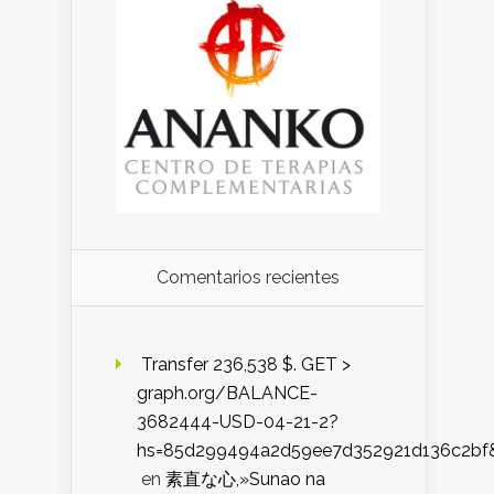
Comentarios recientes
️ Transfer 236,538 $. GET >
graph.org/BALANCE-
3682444-USD-04-21-2?
hs=85d299494a2d59ee7d352921d136c2bf
en
素直な心,»Sunao na