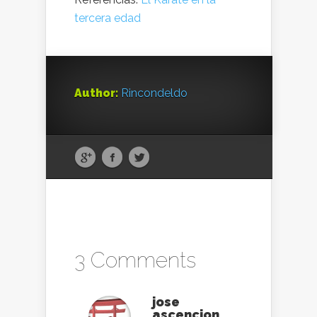
tercera edad
Author:
Rincondeldo
3 Comments
jose
ascencion