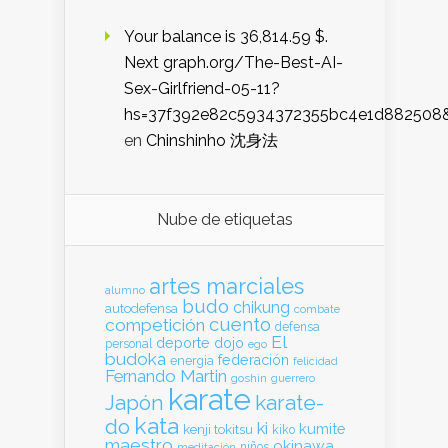
Your balance is 36,814.59 $.
Next graph.org/The-Best-AI-
Sex-Girlfriend-05-11?
hs=37f392e82c5934372355bc4e1d882508
en
Chinshinho 沈身法
Nube de etiquetas
artes marciales
alumno
budo
chikung
autodefensa
combate
cuento
competición
defensa
El
deporte
dojo
personal
ego
budoka
federación
energia
felicidad
Fernando Martin
goshin
guerrero
karate
Japón
karate-
kata
do
ki
kumite
kenji tokitsu
kiko
maestro
okinawa
meditación
niños