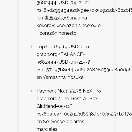
3682444-USD-04-21-2?
hs=85d299494a2d59ee7d352921d136c2bf
en
素直な心,»Sunao na
kokoro»: «corazón sincero» o
«corazón honesto»
Top Up 169.19 USDC ->>
graph.org/BALANCE-
3682444-USD-04-21-3?
hs=e57d97b8ef4fad6d20828053cc8a0d9
en
Yamashita, Yosuke
Payment No. 535178 NEXT >>
graph.org/The-Best-AI-Sex-
Girlfriend-05-11?
hs=6bafca4f0c2913d65383e4039254b3f7
en
Ser Sensei de artes
marciales