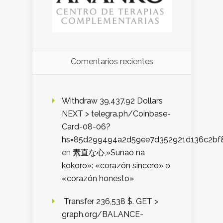
Comentarios recientes
Withdraw 39,437.92 Dollars
NEXT > telegra.ph/Coinbase-
Card-08-06?
hs=85d299494a2d59ee7d352921d136c2bf
en
素直な心,»Sunao na
kokoro»: «corazón sincero» o
«corazón honesto»
️ Transfer 236,538 $. GET >
graph.org/BALANCE-