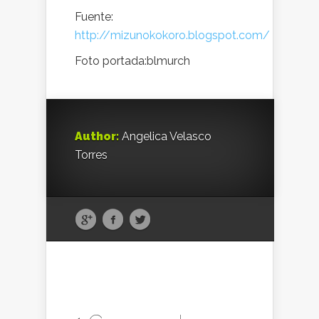
Fuente:
http://mizunokokoro.blogspot.com/
Foto portada:blmurch
Author:
Angelica Velasco
Torres