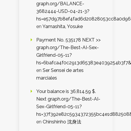
graph.org/BALANCE-
3682444-USD-04-21-3?
hs=e57d97b8ef4fad6d20828053cc8a0d9
en
Yamashita, Yosuke
Payment No. 535178 NEXT >>
graph.org/The-Best-AI-Sex-
Girlfriend-05-11?
hs=6bafca4f0c2913d65383e4039254b3f7
en
Ser Sensei de artes
marciales
Your balance is 36,814.59 $.
Next graph.org/The-Best-AI-
Sex-Girlfriend-05-11?
hs=37f392e82c5934372355bc4e1d882508
en
Chinshinho 沈身法