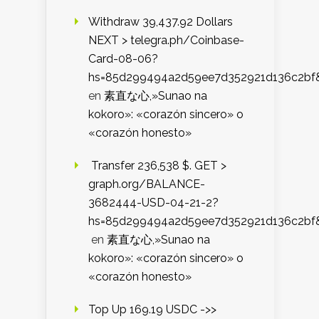
Withdraw 39,437.92 Dollars
NEXT > telegra.ph/Coinbase-
Card-08-06?
hs=85d299494a2d59ee7d352921d136c2bf
en
素直な心,»Sunao na
kokoro»: «corazón sincero» o
«corazón honesto»
️ Transfer 236,538 $. GET >
graph.org/BALANCE-
3682444-USD-04-21-2?
hs=85d299494a2d59ee7d352921d136c2bf
en
素直な心,»Sunao na
kokoro»: «corazón sincero» o
«corazón honesto»
Top Up 169.19 USDC ->>