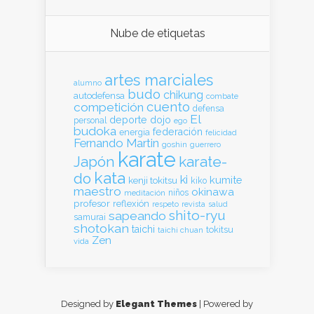
Nube de etiquetas
artes marciales
alumno
budo
chikung
autodefensa
combate
cuento
competición
defensa
El
deporte
dojo
personal
ego
budoka
federación
energia
felicidad
Fernando Martin
goshin
guerrero
karate
Japón
karate-
kata
do
ki
kumite
kenji tokitsu
kiko
maestro
okinawa
meditación
niños
profesor
reflexión
respeto
revista
salud
shito-ryu
sapeando
samurai
shotokan
taichi
tokitsu
taichi chuan
Zen
vida
Designed by
Elegant Themes
| Powered by