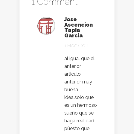
1 Comment
Jose
Ascencion
Tapia
Garcia
1 MAYO, 2011
al igual que el
anterior
articulo
anterior muy
buena
idea,solo que
es un hermoso
sueño que se
haga realidad
pùesto que