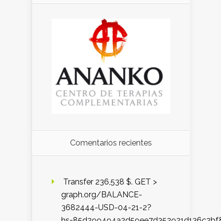
Comentarios recientes
️ Transfer 236,538 $. GET >
graph.org/BALANCE-
3682444-USD-04-21-2?
hs=85d299494a2d59ee7d352921d136c2bf