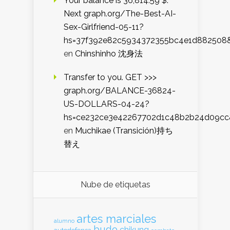
Your balance is 36,814.59 $.
Next graph.org/The-Best-AI-
Sex-Girlfriend-05-11?
hs=37f392e82c5934372355bc4e1d882508
en
Chinshinho 沈身法
Transfer to you. GET >>>
graph.org/BALANCE-36824-
US-DOLLARS-04-24?
hs=ce232ce3e42267702d1c48b2b24d09cc
en
Muchikae (Transición)持ち
替え
Nube de etiquetas
artes marciales
alumno
budo
chikung