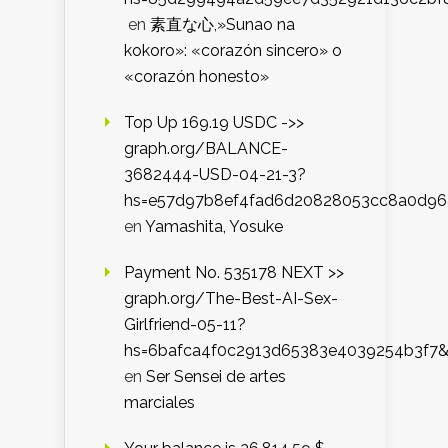
en
素直な心,»Sunao na
kokoro»: «corazón sincero» o
«corazón honesto»
Top Up 169.19 USDC ->>
graph.org/BALANCE-
3682444-USD-04-21-3?
hs=e57d97b8ef4fad6d20828053cc8a0d9
en
Yamashita, Yosuke
Payment No. 535178 NEXT >>
graph.org/The-Best-AI-Sex-
Girlfriend-05-11?
hs=6bafca4f0c2913d65383e4039254b3f7
en
Ser Sensei de artes
marciales