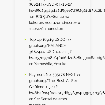
3682444-USD-04-21-2?
hs=85d299494a2d59ee7d352921d136c2bf
en
素直な心,»Sunao na
kokoro»: «corazón sincero» o
«corazón honesto»
Top Up 169.19 USDC ->>
graph.org/BALANCE-
3682444-USD-04-21-3?
hs=e57d97b8ef4fad6d20828053cc8a0d9
en
Yamashita, Yosuke
Payment No. 535178 NEXT >>
graph.org/The-Best-AI-Sex-
Girlfriend-05-11?
hs=6bafca4f0c2913d65383e4039254b3f7
en
Ser Sensei de artes