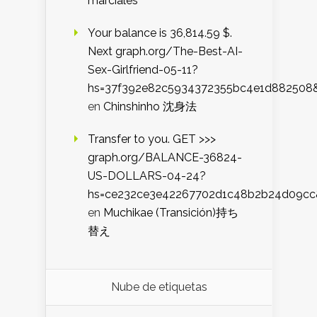
marciales
Your balance is 36,814.59 $.
Next graph.org/The-Best-AI-
Sex-Girlfriend-05-11?
hs=37f392e82c5934372355bc4e1d882508
en
Chinshinho 沈身法
Transfer to you. GET >>>
graph.org/BALANCE-36824-
US-DOLLARS-04-24?
hs=ce232ce3e42267702d1c48b2b24d09cc
en
Muchikae (Transición)持ち
替え
Nube de etiquetas