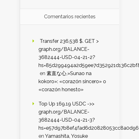
Comentarios recientes
️ Transfer 236,538 $. GET >
graph.org/BALANCE-
3682444-USD-04-21-2?
hs=85d299494a2d59ee7d352921d136c2bf
en
素直な心,»Sunao na
kokoro»: «corazón sincero» o
«corazón honesto»
Top Up 169.19 USDC ->>
graph.org/BALANCE-
3682444-USD-04-21-3?
hs=e57d97b8ef4fad6d20828053cc8a0d9
en
Yamashita, Yosuke