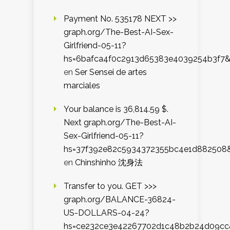
Payment No. 535178 NEXT >>
graph.org/The-Best-AI-Sex-
Girlfriend-05-11?
hs=6bafca4f0c2913d65383e4039254b3f7
en
Ser Sensei de artes
marciales
Your balance is 36,814.59 $.
Next graph.org/The-Best-AI-
Sex-Girlfriend-05-11?
hs=37f392e82c5934372355bc4e1d882508
en
Chinshinho 沈身法
Transfer to you. GET >>>
graph.org/BALANCE-36824-
US-DOLLARS-04-24?
hs=ce232ce3e42267702d1c48b2b24d09cc