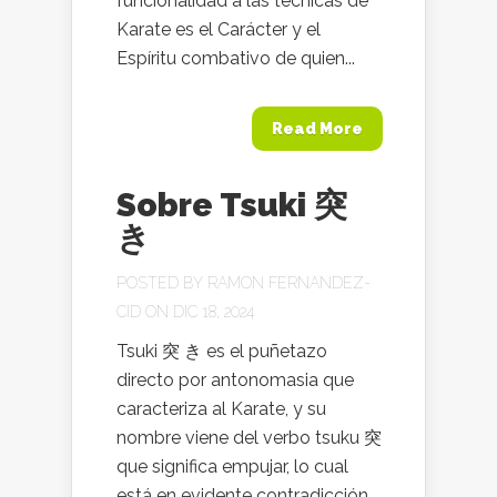
funcionalidad a las técnicas de
Karate es el Carácter y el
Espíritu combativo de quien...
Read More
Sobre Tsuki 突
き
POSTED BY
RAMON FERNANDEZ-
CID
ON DIC 18, 2024
Tsuki 突 き es el puñetazo
directo por antonomasia que
caracteriza al Karate, y su
nombre viene del verbo tsuku 突
que significa empujar, lo cual
está en evidente contradicción