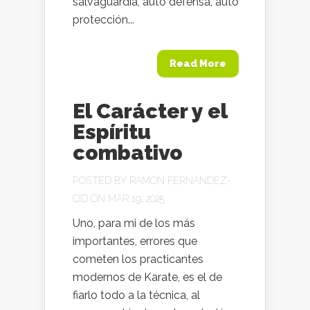
salvaguardia, auto defensa, auto
protección...
Read More
El Carácter y el
Espíritu
combativo
POSTED BY
RAMON FERNANDEZ-
CID
ON MAR 19, 2025
Uno, para mi de los más
importantes, errores que
cometen los practicantes
modernos de Karate, es el de
fiarlo todo a la técnica, al