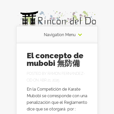
Navigation Menu
El concepto de
mubobi 無防備
POSTED BY
RAMON FERNANDEZ-
CID
ON ABR 21, 2025
En la Competición de Karate
Mubobi se corresponde con una
penalización que el Reglamento
dice que se otorgará por :