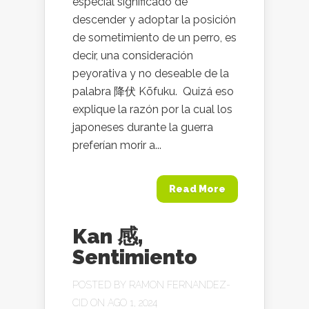
especial significado de
descender y adoptar la posición
de sometimiento de un perro, es
decir, una consideración
peyorativa y no deseable de la
palabra 降伏 Kōfuku. Quizá eso
explique la razón por la cual los
japoneses durante la guerra
preferían morir a...
Read More
Kan 感,
Sentimiento
POSTED BY
RAMON FERNANDEZ-
CID
ON AGO 1, 2024