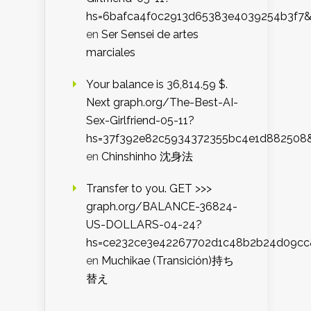
hs=6bafca4f0c2913d65383e4039254b3f7
en
Ser Sensei de artes
marciales
Your balance is 36,814.59 $.
Next graph.org/The-Best-AI-
Sex-Girlfriend-05-11?
hs=37f392e82c5934372355bc4e1d882508
en
Chinshinho 沈身法
Transfer to you. GET >>>
graph.org/BALANCE-36824-
US-DOLLARS-04-24?
hs=ce232ce3e42267702d1c48b2b24d09cc
en
Muchikae (Transición)持ち
替え