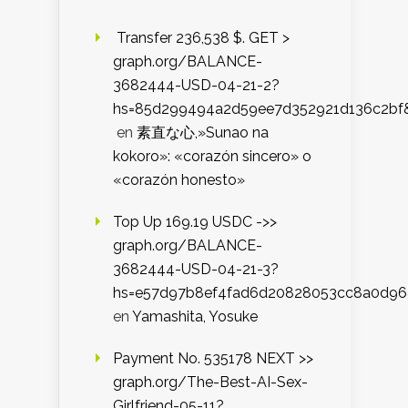
️ Transfer 236,538 $. GET >
graph.org/BALANCE-
3682444-USD-04-21-2?
hs=85d299494a2d59ee7d352921d136c2bf
en
素直な心,»Sunao na
kokoro»: «corazón sincero» o
«corazón honesto»
Top Up 169.19 USDC ->>
graph.org/BALANCE-
3682444-USD-04-21-3?
hs=e57d97b8ef4fad6d20828053cc8a0d9
en
Yamashita, Yosuke
Payment No. 535178 NEXT >>
graph.org/The-Best-AI-Sex-
Girlfriend-05-11?