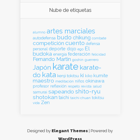
Nube de etiquetas
artes marciales
alumno
budo
chikung
autodefensa
combate
cuento
competición
defensa
El
deporte
dojo
personal
ego
budoka
federación
energia
felicidad
Fernando Martin
goshin
guerrero
karate
Japón
karate-
kata
do
ki
kumite
kenji tokitsu
kiko
maestro
okinawa
meditación
niños
profesor
reflexión
respeto
revista
salud
shito-ryu
sapeando
samurai
shotokan
taichi
tokitsu
taichi chuan
Zen
vida
Designed by
Elegant Themes
| Powered by
WordPress