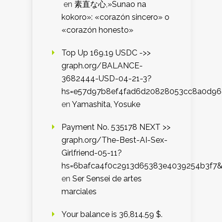
en
素直な心,»Sunao na
kokoro»: «corazón sincero» o
«corazón honesto»
Top Up 169.19 USDC ->>
graph.org/BALANCE-
3682444-USD-04-21-3?
hs=e57d97b8ef4fad6d20828053cc8a0d9
en
Yamashita, Yosuke
Payment No. 535178 NEXT >>
graph.org/The-Best-AI-Sex-
Girlfriend-05-11?
hs=6bafca4f0c2913d65383e4039254b3f7
en
Ser Sensei de artes
marciales
Your balance is 36,814.59 $.