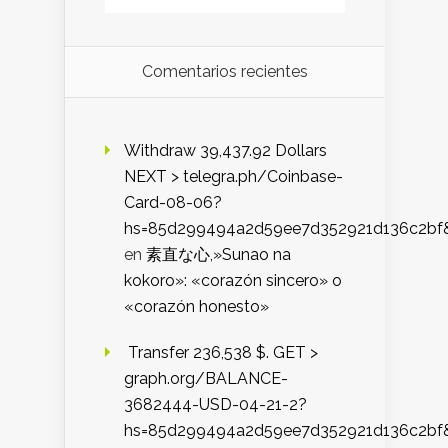
Comentarios recientes
Withdraw 39,437.92 Dollars
NEXT > telegra.ph/Coinbase-
Card-08-06?
hs=85d299494a2d59ee7d352921d136c2bf
en
素直な心,»Sunao na
kokoro»: «corazón sincero» o
«corazón honesto»
️ Transfer 236,538 $. GET >
graph.org/BALANCE-
3682444-USD-04-21-2?
hs=85d299494a2d59ee7d352921d136c2bf