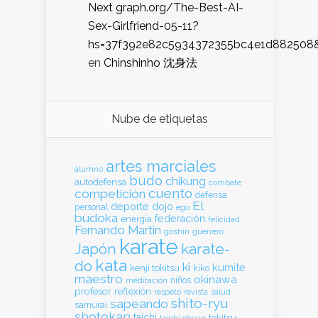
Next graph.org/The-Best-AI-
Sex-Girlfriend-05-11?
hs=37f392e82c5934372355bc4e1d882508
en
Chinshinho 沈身法
Nube de etiquetas
artes marciales
alumno
budo
chikung
autodefensa
combate
cuento
competición
defensa
El
deporte
dojo
personal
ego
budoka
federación
energia
felicidad
Fernando Martin
goshin
guerrero
karate
Japón
karate-
kata
do
ki
kumite
kenji tokitsu
kiko
maestro
okinawa
meditación
niños
profesor
reflexión
respeto
revista
salud
shito-ryu
sapeando
samurai
shotokan
taichi
tokitsu