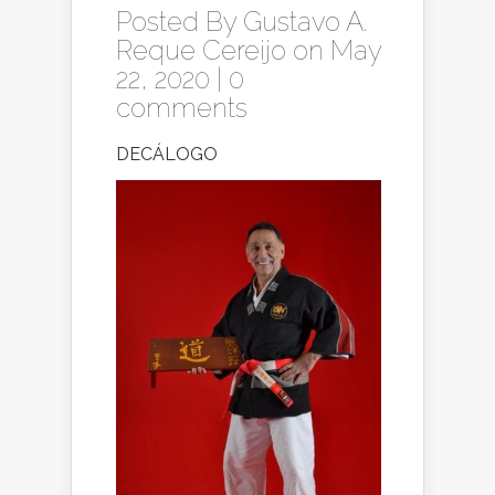
Posted By
Gustavo A.
Reque Cereijo
on May
22, 2020 |
0
comments
DECÁLOGO