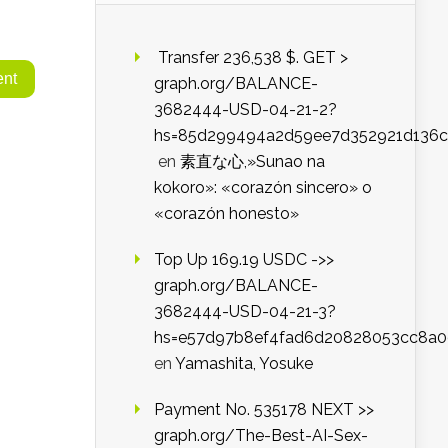
️ Transfer 236,538 $. GET >
graph.org/BALANCE-
3682444-USD-04-21-2?
hs=85d299494a2d59ee7d352921d136c
en
素直な心,»Sunao na
kokoro»: «corazón sincero» o
«corazón honesto»
Top Up 169.19 USDC ->>
graph.org/BALANCE-
3682444-USD-04-21-3?
hs=e57d97b8ef4fad6d20828053cc8a
en
Yamashita, Yosuke
Payment No. 535178 NEXT >>
graph.org/The-Best-AI-Sex-