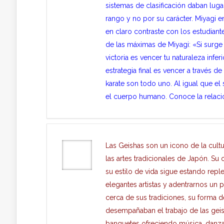
sistemas de clasificación daban lugar
rango y no por su carácter. Miyagi e
en claro contraste con los estudian
de las máximas de Miyagi: «Si surge la
victoria es vencer tu naturaleza infe
estrategia final es vencer a través de 
karate son todo uno. Al igual que el 
el cuerpo humano. Conoce la relación
Las Geishas son un icono de la cultu
las artes tradicionales de Japón. Su
su estilo de vida sigue estando repl
elegantes artistas y adentrarnos u
cerca de sus tradiciones, su forma d
desempañaban el trabajo de las geish
banquetes ofreciendo música, danzas