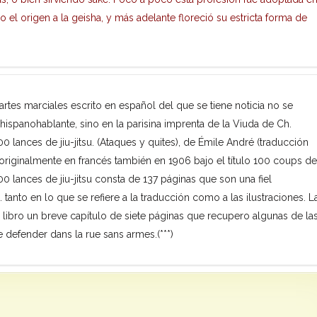
o el origen a la geisha, y más adelante floreció su estricta forma de
artes marciales escrito en español del que se tiene noticia no se
hispanohablante, sino en la parisina imprenta de la Viuda de Ch.
00 lances de jiu-jitsu. (Ataques y quites), de Émile André (traducción
riginalmente en francés también en 1906 bajo el título 100 coups de
 100 lances de jiu-jitsu consta de 137 páginas que son una fiel
 tanto en lo que se refiere a la traducción como a las ilustraciones. L
l libro un breve capítulo de siete páginas que recupero algunas de la
 defender dans la rue sans armes.(***)