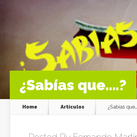
¿Sabías que….?
Home
Artículos
¿Sabías que…