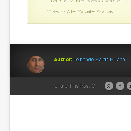
** Dario Britez- mirandohaciajapon.com
*** Revista Artes Marciales Asiáticas
Author:
Fernando Martín Millana
Share This Post On