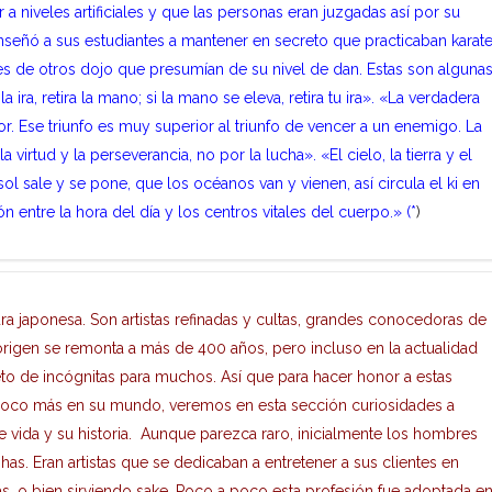
 a niveles artificiales y que las personas eran juzgadas así por su
nseñó a sus estudiantes a mantener en secreto que practicaban karate
tes de otros dojo que presumían de su nivel de dan. Estas son alguna
 ira, retira la mano; si la mano se eleva, retira tu ira». «La verdadera
rior. Ese triunfo es muy superior al triunfo de vencer a un enemigo. La
la virtud y la perseverancia, no por la lucha». «El cielo, la tierra y el
sol sale y se pone, que los océanos van y vienen, así circula el ki en
 entre la hora del día y los centros vitales del cuerpo.» (*
)
ra japonesa. Son artistas refinadas y cultas, grandes conocedoras de
 origen se remonta a más de 400 años, pero incluso en la actualidad
eto de incógnitas para muchos. Así que para hacer honor a estas
n poco más en su mundo, veremos en esta sección curiosidades a
e vida y su historia. Aunque parezca raro, inicialmente los hombres
as. Eran artistas que se dedicaban a entretener a sus clientes en
, o bien sirviendo sake. Poco a poco esta profesión fue adoptada e