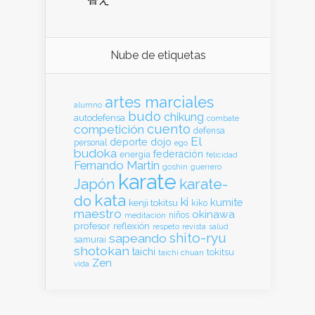
Nube de etiquetas
artes marciales
alumno
budo
chikung
autodefensa
combate
cuento
competición
defensa
El
deporte
dojo
personal
ego
budoka
federación
energia
felicidad
Fernando Martin
goshin
guerrero
karate
Japón
karate-
kata
do
ki
kumite
kenji tokitsu
kiko
maestro
okinawa
meditación
niños
profesor
reflexión
respeto
revista
salud
shito-ryu
sapeando
samurai
shotokan
taichi
tokitsu
taichi chuan
Zen
vida