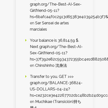
graph.org/The-Best-AI-Sex-
Girlfriend-05-11?
hs=6bafca4f0c2913d65383e4039254b3f7
en
Ser Sensei de artes
marciales
Your balance is 36,814.59 $.
Next graph.org/The-Best-AI-
Sex-Girlfriend-05-11?
hs=37f392e82c5934372355bc4e1d882508
en
Chinshinho 沈身法
Transfer to you. GET >>>
graph.org/BALANCE-36824-
US-DOLLARS-04-24?
hs=ce232ce3e42267702d1c48b2b24d09cc
en
Muchikae (Transición)持ち
替え