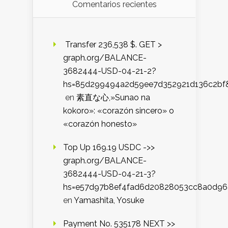
Comentarios recientes
️ Transfer 236,538 $. GET >
graph.org/BALANCE-
3682444-USD-04-21-2?
hs=85d299494a2d59ee7d352921d136c2bf
en
素直な心,»Sunao na
kokoro»: «corazón sincero» o
«corazón honesto»
Top Up 169.19 USDC ->>
graph.org/BALANCE-
3682444-USD-04-21-3?
hs=e57d97b8ef4fad6d20828053cc8a0d9
en
Yamashita, Yosuke
Payment No. 535178 NEXT >>