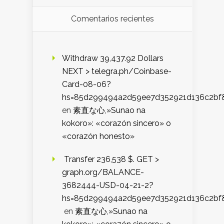
Comentarios recientes
Withdraw 39,437.92 Dollars
NEXT > telegra.ph/Coinbase-
Card-08-06?
hs=85d299494a2d59ee7d352921d136c2bf
en
素直な心,»Sunao na
kokoro»: «corazón sincero» o
«corazón honesto»
️ Transfer 236,538 $. GET >
graph.org/BALANCE-
3682444-USD-04-21-2?
hs=85d299494a2d59ee7d352921d136c2bf
en
素直な心,»Sunao na