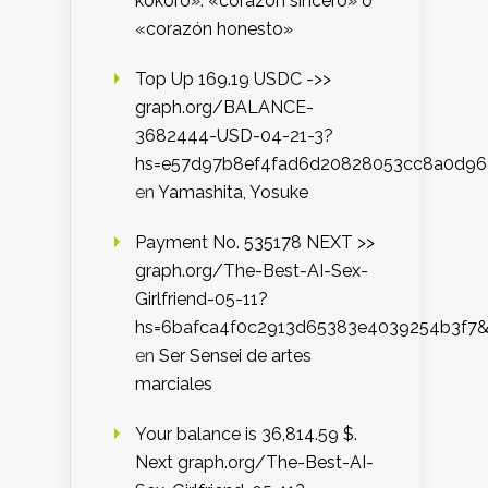
kokoro»: «corazón sincero» o
«corazón honesto»
Top Up 169.19 USDC ->>
graph.org/BALANCE-
3682444-USD-04-21-3?
hs=e57d97b8ef4fad6d20828053cc8a0d9
en
Yamashita, Yosuke
Payment No. 535178 NEXT >>
graph.org/The-Best-AI-Sex-
Girlfriend-05-11?
hs=6bafca4f0c2913d65383e4039254b3f7
en
Ser Sensei de artes
marciales
Your balance is 36,814.59 $.
Next graph.org/The-Best-AI-