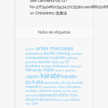
Sex-Girlfriend-05-11?
hs=37f392e82c5934372355bc4e1d882508
en
Chinshinho 沈身法
Nube de etiquetas
artes marciales
alumno
budo
chikung
autodefensa
combate
cuento
competición
defensa
El
deporte
dojo
personal
ego
budoka
federación
energia
felicidad
Fernando Martin
goshin
guerrero
karate
Japón
karate-
kata
do
ki
kumite
kenji tokitsu
kiko
maestro
okinawa
meditación
niños
profesor
reflexión
respeto
revista
salud
shito-ryu
sapeando
samurai
shotokan
taichi
tokitsu
taichi chuan
Zen
vida