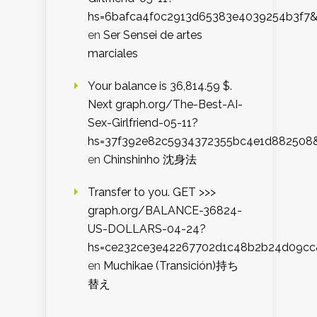
hs=6bafca4f0c2913d65383e4039254b3f7
en
Ser Sensei de artes
marciales
Your balance is 36,814.59 $.
Next graph.org/The-Best-AI-
Sex-Girlfriend-05-11?
hs=37f392e82c5934372355bc4e1d882508
en
Chinshinho 沈身法
Transfer to you. GET >>>
graph.org/BALANCE-36824-
US-DOLLARS-04-24?
hs=ce232ce3e42267702d1c48b2b24d09cc
en
Muchikae (Transición)持ち
替え