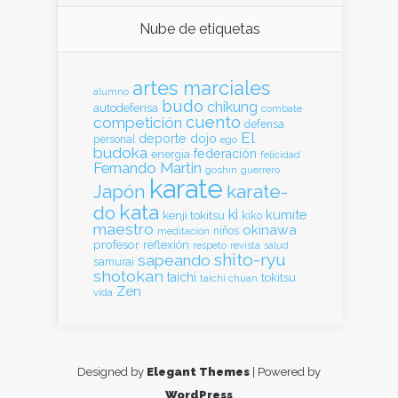
Nube de etiquetas
artes marciales
alumno
budo
chikung
autodefensa
combate
cuento
competición
defensa
El
deporte
dojo
personal
ego
budoka
federación
energia
felicidad
Fernando Martin
goshin
guerrero
karate
Japón
karate-
kata
do
ki
kumite
kenji tokitsu
kiko
maestro
okinawa
meditación
niños
profesor
reflexión
respeto
revista
salud
shito-ryu
sapeando
samurai
shotokan
taichi
tokitsu
taichi chuan
Zen
vida
Designed by
Elegant Themes
| Powered by
WordPress