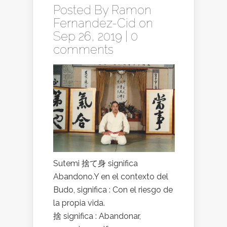
Posted By
Ramon
Fernandez-Cid
on
Sep 26, 2019 |
0
comments
Sutemi 捨て身 significa
Abandono.Y en el contexto del
Budo, significa : Con el riesgo de
la propia vida.
捨 significa : Abandonar,