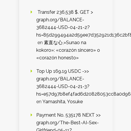
️ Transfer 236,538 $. GET >
graph.org/BALANCE-
3682444-USD-04-21-2?
hs=85d299494a2d59ee7d352921d136c2bf
en
素直な心,»Sunao na
kokoro»: «corazón sincero» o
«corazón honesto»
Top Up 169.19 USDC ->>
graph.org/BALANCE-
3682444-USD-04-21-3?
hs=e57d97b8ef4fad6d20828053cc8a0d9
en
Yamashita, Yosuke
Payment No. 535178 NEXT >>
graph.org/The-Best-AI-Sex-
Girlfriend-05-11?