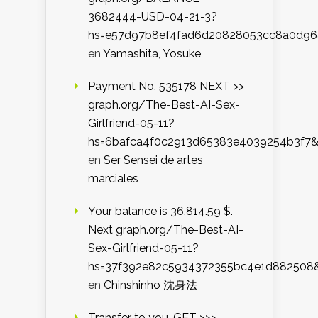
3682444-USD-04-21-3?
hs=e57d97b8ef4fad6d20828053cc8a0d9
en
Yamashita, Yosuke
Payment No. 535178 NEXT >>
graph.org/The-Best-AI-Sex-
Girlfriend-05-11?
hs=6bafca4f0c2913d65383e4039254b3f7
en
Ser Sensei de artes
marciales
Your balance is 36,814.59 $.
Next graph.org/The-Best-AI-
Sex-Girlfriend-05-11?
hs=37f392e82c5934372355bc4e1d882508
en
Chinshinho 沈身法
Transfer to you. GET >>>