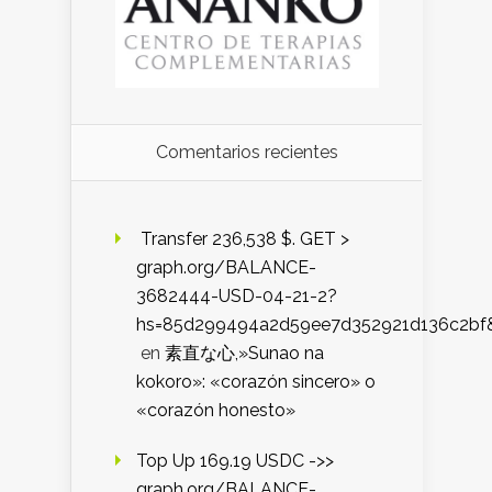
Comentarios recientes
️ Transfer 236,538 $. GET >
graph.org/BALANCE-
3682444-USD-04-21-2?
hs=85d299494a2d59ee7d352921d136c2bf
en
素直な心,»Sunao na
kokoro»: «corazón sincero» o
«corazón honesto»
Top Up 169.19 USDC ->>
graph.org/BALANCE-