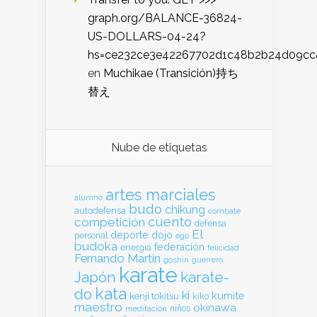
graph.org/BALANCE-36824-
US-DOLLARS-04-24?
hs=ce232ce3e42267702d1c48b2b24d09cc
en
Muchikae (Transición)持ち
替え
Nube de etiquetas
artes marciales
alumno
budo
chikung
autodefensa
combate
cuento
competición
defensa
El
deporte
dojo
personal
ego
budoka
federación
energia
felicidad
Fernando Martin
goshin
guerrero
karate
Japón
karate-
kata
do
ki
kumite
kenji tokitsu
kiko
maestro
okinawa
meditación
niños