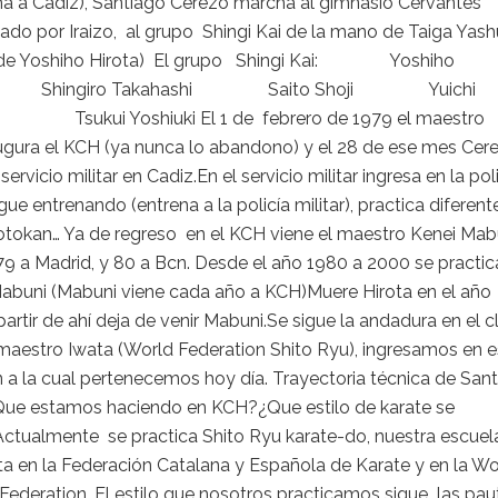
a a Cadiz), Santiago Cerezo marcha al gimnasio Cervantes
do por Iraizo, al grupo Shingi Kai de la mano de Taiga Yas
 de Yoshiho Hirota) El grupo Shingi Kai: Yoshiho
 Shingiro Takahashi Saito Shoji Yuichi
 Tsukui Yoshiuki El 1 de febrero de 1979 el maestro
augura el KCH (ya nunca lo abandono) y el 28 de ese mes Cer
ervicio militar en Cadiz.En el servicio militar ingresa en la pol
igue entrenando (entrena a la policía militar), practica diferent
otokan… Ya de regreso en el KCH viene el maestro Kenei Mab
79 a Madrid, y 80 a Bcn. Desde el año 1980 a 2000 se practic
buni (Mabuni viene cada año a KCH)Muere Hirota en el año
partir de ahí deja de venir Mabuni.Se sigue la andadura en el c
 maestro Iwata (World Federation Shito Ryu), ingresamos en 
 a la cual pertenecemos hoy día. Trayectoria técnica de San
Que estamos haciendo en KCH?¿Que estilo de karate se
Actualmente se practica Shito Ryu karate-do, nuestra escuel
ita en la Federación Catalana y Española de Karate y en la Wo
Federation. El estilo que nosotros practicamos sigue las pau