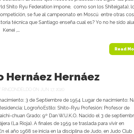
ld Shito Ryu Federation impone, como son los Shiteigata), l
competición, se fue al campeonato en Moscú entre otras cos
ctoria técnica que Santiago enseña cual es? Yo no he sido a
Kenei ,...
Read Mo
io Hernáez Hernáez
Y
RINCONDELDO
ON JUN 17, 2020
nacimiento: 3 de Septiembre de 1954 Lugar de nacimiento: N
Residencia: LogroñoEstilo: Shito-Ryu Profesión: Profesor de
Taichi-chuan Grado: 9º Dan W.U.K.O. Nacido el 3 de septiemb
jera (La Rioja). A finales de 1959 se traslada para vivir en
n el año 1968 se inicia en la disciplina de Judo, en Judo Club