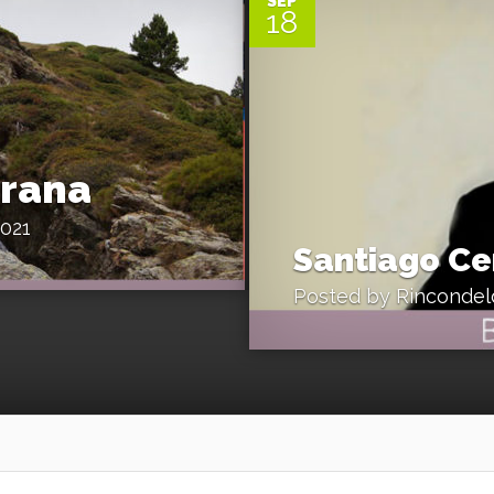
SEP
18
arana
2021
Santiago Ce
Posted by
Rincondel