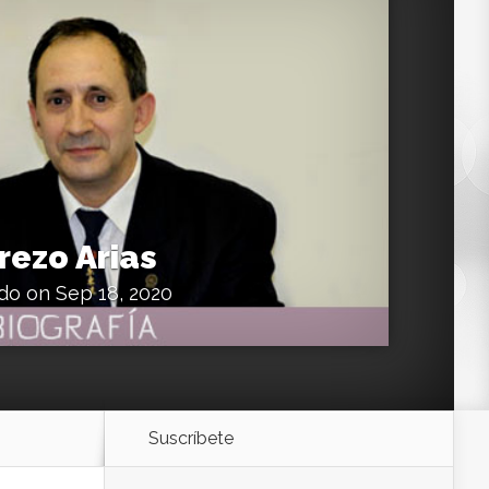
rezo Arias
do
on Sep 18, 2020
Suscríbete