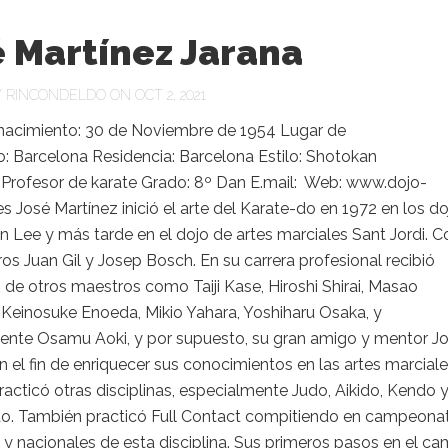
 Martínez Jarana
Y
RINCONDELDO
ON OCT 2, 2021
nacimiento: 30 de Noviembre de 1954 Lugar de
: Barcelona Residencia: Barcelona Estilo: Shotokan
: Profesor de karate Grado: 8º Dan E.mail: Web: www.dojo-
es José Martínez inició el arte del Karate-do en 1972 en los doj
n Lee y más tarde en el dojo de artes marciales Sant Jordi. C
os Juan Gil y Josep Bosch. En su carrera profesional recibió
s de otros maestros como Taiji Kase, Hiroshi Shirai, Masao
Keinosuke Enoeda, Mikio Yahara, Yoshiharu Osaka, y
ente Osamu Aoki, y por supuesto, su gran amigo y mentor J
 el fin de enriquecer sus conocimientos en las artes marciale
acticó otras disciplinas, especialmente Judo, Aikido, Kendo 
. También practicó Full Contact compitiendo en campeona
 y nacionales de esta disciplina. Sus primeros pasos en el c