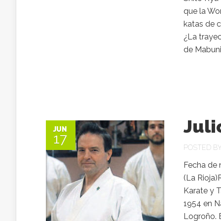
que la Wor
katas de 
¿La traye
de Mabuni 
Jul
JUN
17
POSTED B
Fecha de 
(La Rioja)
Karate y 
1954 en Ná
Logroño. E