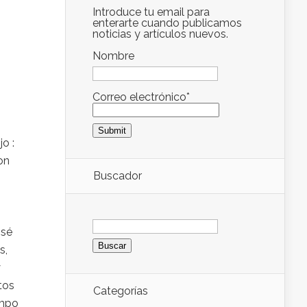
Introduce tu email para
enterarte cuando publicamos
noticias y artículos nuevos.
Nombre
Correo electrónico*
o :
on
Buscador
Buscar:
osé
s,
y
tos
Categorías
ampo