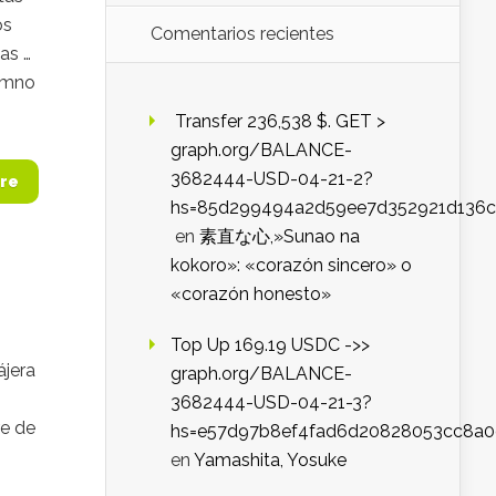
os
Comentarios recientes
as …
lumno
️ Transfer 236,538 $. GET >
graph.org/BALANCE-
3682444-USD-04-21-2?
re
hs=85d299494a2d59ee7d352921d136c
en
素直な心,»Sunao na
kokoro»: «corazón sincero» o
«corazón honesto»
Top Up 169.19 USDC ->>
ájera
graph.org/BALANCE-
3682444-USD-04-21-3?
re de
hs=e57d97b8ef4fad6d20828053cc8a
en
Yamashita, Yosuke