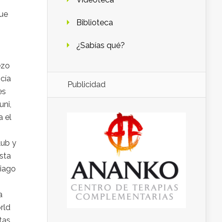
hue
Biblioteca
¿Sabías qué?
ezo
icía
Publicidad
es
uni,
a el
lub y
esta
tiago
a
rld
tas