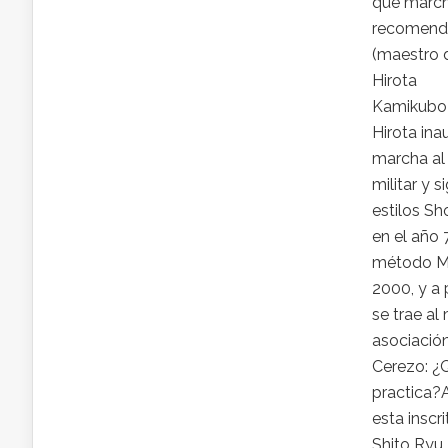
que march
recomenda
(maestro
Hirota
Kamikubo
Hirota in
marcha al s
militar y s
estilos Sh
en el año 
método Ma
2000, y a 
se trae al
asociación
Cerezo: ¿
practica?
esta inscr
Shito Ryu 