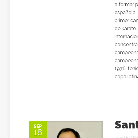
a formar p
española. 
primer ca
de karate.
internacio
concentrac
campeonat
campeonat
1976, teni
copa latin
Sant
SEP
18
POSTED B