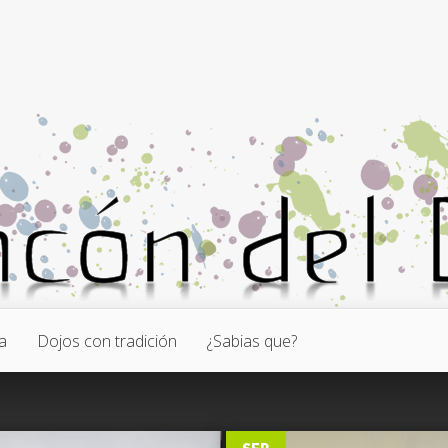
a
Dojos con tradición
¿Sabias que?
0