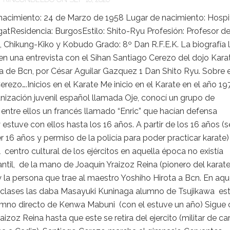
nacimiento: 24 de Marzo de 1958 Lugar de nacimiento: Hospi
atResidencia: BurgosEstilo: Shito-Ryu Profesión: Profesor d
 Chikung-Kiko y Kobudo Grado: 8º Dan R.F.E.K. La biografía 
n una entrevista con el Sihan Santiago Cerezo del dojo Kara
a de Bcn, por César Aguilar Gazquez 1 Dan Shito Ryu. Sobre e
rezo….Inicios en el Karate Me inicio en el Karate en el año 19
nización juvenil español llamada Oje, conocí un grupo de
entre ellos un francés llamado “Enric” que hacían defensa
 estuve con ellos hasta los 16 años. A partir de los 16 años (s
r 16 años y permiso de la policía para poder practicar karate)
l centro cultural de los ejércitos en aquella época no existía
antil, de la mano de Joaquín Yraizoz Reina (pionero del karat
 la persona que trae al maestro Yoshiho Hirota a Bcn. En aqu
 clases las daba Masayuki Kuninaga alumno de Tsujikawa est
umno directo de Kenwa Mabuni (con el estuve un año) Sigue
aizoz Reina hasta que este se retira del ejercito (militar de ca