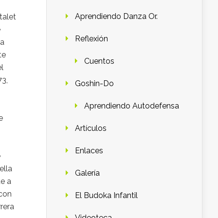
Aprendiendo Danza Or.
talet
e
Reflexión
la
te
Cuentos
l
73,
Goshin-Do
Aprendiendo Autodefensa
e
Artículos
Enlaces
e
ella
Galería
e a
 con
El Budoka Infantil
rrera
Videoteca