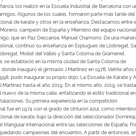
ñanza, los realizó en la Escuela Industrial de Barcelona con u
amigos. Algunos de los cuales, formaron parte más tarde del
ional de karate y otros en la enseñanza. Destacamos entre e
 Moreno, campeón de España y Miembro del equipo nacional
migo, que en Paz Descanse, Manuel Chamorro. De una maner
sional, continuó su enseñanza en Esplugues de Llobregat, S
lobregat, Mollet del Vallés y Santa Coloma de Gramenet.
e, se estableció en la misma ciudad de Santa Coloma de
 donde inauguró el gimnasio J.Martínez en 1978. Veinte años
1998, pudo inaugurar su propio dojo: La Escuela de Karate y A
J.Martínez hasta el año 2019. En el mismo año, 2019, se trasl
l nuevo de la misma calle, enfatizando el estilo tradicional en
talaciones. Su primera experiencia en la competición
nal fue en 1974 con el grado de cinturón azul, como miembro
ional de karate, bajo la dirección del seleccionador Dominiq
el triangular internacional entre las selecciones de España, Fr
 quedando campeones del encuentro. A partir de entonces, e