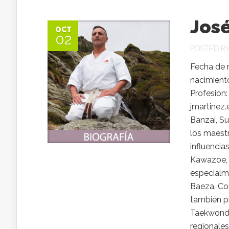
José
OCT
02
POSTED B
Fecha de 
nacimiento
Profesión
jmartinez.
Banzai, Su
los maestr
influencia
Kawazoe, 
especialm
Baeza. Con
también pr
Taekwondo
regionales