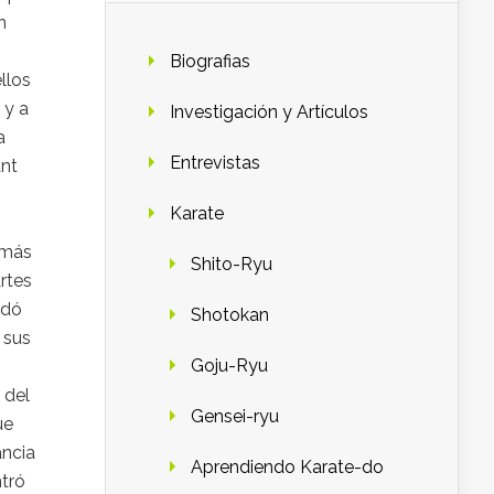
n
Biografias
llos
 y a
Investigación y Artículos
a
Entrevistas
ant
Karate
 más
Shito-Ryu
rtes
adó
Shotokan
 sus
Goju-Ryu
 del
Gensei-ryu
ue
ancia
Aprendiendo Karate-do
ntró