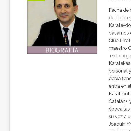
Fecha de 
de Llobreg
Karate-do,
basamos e
Club Hirot
maestro Ce
en la orga
Karatekas 
personal y
debía tene
entra en e
Karate inf
Catalán) y
época las
su vez al
Joaquín Yr