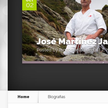
OCT
02
José Martínez J
Posted by
Rincondeldo
on Oct 2, 
Home
Biografias