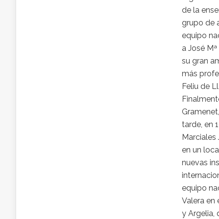
de la ense
grupo de 
equipo nac
a José Mª
su gran a
más profe
Feliu de L
Finalment
Gramenet,
tarde, en 
Marciales 
en un loca
nuevas ins
internacio
equipo nac
Valera en 
y Argelia,