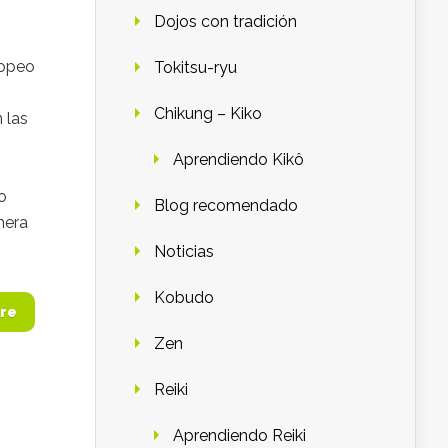
Dojos con tradición
ropeo
Tokitsu-ryu
Chikung – Kiko
 las
Aprendiendo Kikô
o
Blog recomendado
mera
Noticias
Kobudo
re
Zen
Reiki
Aprendiendo Reiki